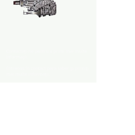
Contactaţi-ne
Contactați-ne pentru a primi mai multe
informații.
Éntrenos în contact para saber și primiți
mai multe informații.