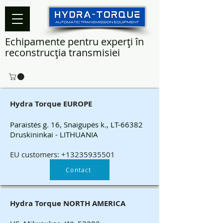
Echipamente pentru experți în
reconstrucția transmisiei
Hydra Torque EUROPE
Paraistės g. 16, Snaigupės k., LT-66382
Druskininkai - LITHUANIA
EU customers:
+13235935501
Contact
Hydra Torque NORTH AMERICA