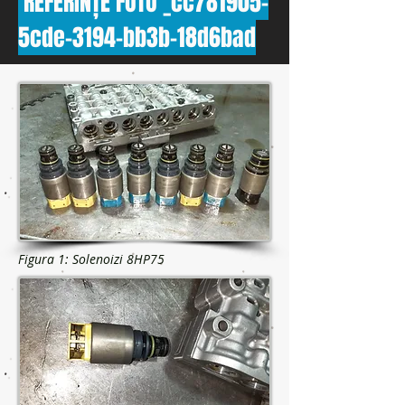
REFERINȚE FOTO _cc781905-
5cde-3194-bb3b-18d6bad
Figura 1: Solenoizi 8HP75