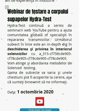
ani de experiență în industrie
Webinar de testare a corpului
supapelor Hydra-Test
Hydra-Test continuă a series de
seminarii web YouTube pentru a ajuta
comunitatea globală of specialiști în
repararea transmisiilor. Următorul
subiect în linie este an in-depth dig în
deschiderea și privirea în interiorul
solenoizilor
cu a_315-cf758cde905-
cf78cde905-cf78cde905-cf78cde905
Vom atinge și abordarea metodelor de
Solenoid testing.
Gama de subiecte va varia și unele
chestiuni pot fi acoperite la cerere, așa
că sunteți binevenit să ne informați.
1 octombrie 2020
Data:
Solicitați un apel