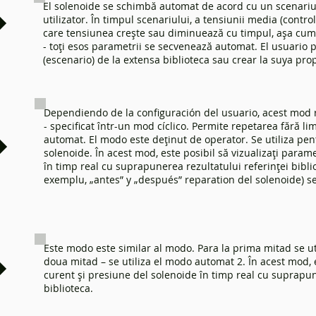
El solenoide se schimbă automat de acord cu un scenariu
utilizator. În timpul scenariului, a tensiunii media (controla
care tensiunea crește sau diminuează cu timpul, așa cum e
- toți esos parametrii se secvenează automat. El usuario 
(escenario) de la extensa biblioteca sau crear la suya prop
Dependiendo de la configuración del usuario, acest mod r
- specificat într-un mod cíclico. Permite repetarea fără lim
automat. El modo este deținut de operator. Se utiliza pen
solenoide. În acest mod, este posibil să vizualizați parame
în timp real cu suprapunerea rezultatului referinței biblio
exemplu, „antes” y „después” reparation del solenoide) se 
Este modo este similar al modo. Para la prima mitad se u
doua mitad – se utiliza el modo automat 2. În acest mod, 
curent și presiune del solenoide în timp real cu suprapune
biblioteca.