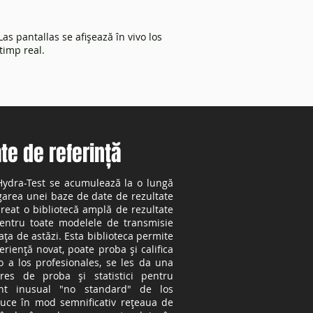
as pantallas se afișează în vivo los
 timp real.
ate de referință
Hydra-Test se acumulează la o lungă
area unei baze de date de rezultate
reat o bibliotecă amplă de rezultate
pentru toate modelele de transmisie
a de astăzi. Esta biblioteca permite
eriență novat, poate proba și califica
o a los profesionales, se les da una
es de proba și statistici pentru
nt inusual "no standard" de los
uce în mod semnificativ rețeaua de