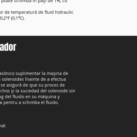
e poate schimba în pași de 1%, cu
r de temperatură de fluid hidraulic
0,2°F (0,1℃).
iador
asónico suplimentar la mașina de
 solenoides înainte de a efectua
 se asigură de que su proces de
chos și la suciedad del solenoide sin
g del fluido en su máquina y
a pentru a schimba el fluido.
mat