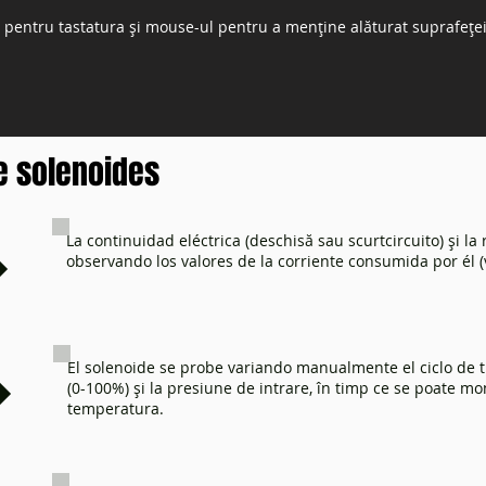
 pentru tastatura și mouse-ul pentru a menține alăturat suprafeței
e solenoides
La continuidad eléctrica (deschisă sau scurtcircuito) și la
observando los valores de la corriente consumida por él (v
El solenoide se probe variando manualmente el ciclo de t
(0-100%) și la presiune de intrare, în timp ce se poate mon
temperatura.