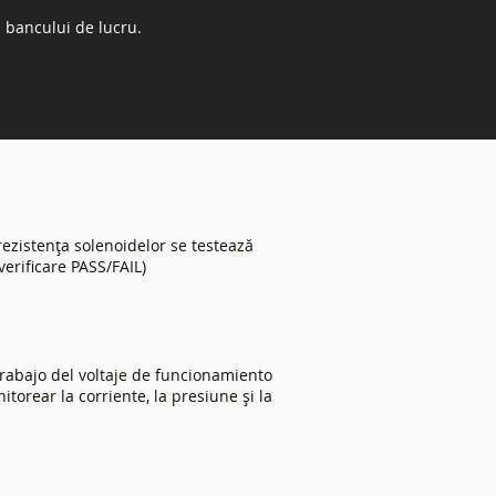
 bancului de lucru.
 rezistența solenoidelor se testează
erificare PASS/FAIL)
rabajo del voltaje de funcionamiento
itorear la corriente, la presiune și la