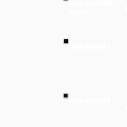
Modo automático
(scenă)
Modo automat 1
Modo automat 2