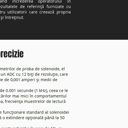
rând încrederea operatorului în
ezultatele de referință furnizate cu
u utilizatorii care creează propria
i întreținut.
precizie
metrilor de proba de solenoide, el
un ADC cu 12 biți de rezoluție, care
ie de 0,001 amperi și medii de
e 0.001 secunde (1 kHz), ceea ce le
cărilor mai mici în comportamentul
a, frecvența muestrelor de lectură
e funcționare standard al solenoidei
lă o extindere opțională până la 50