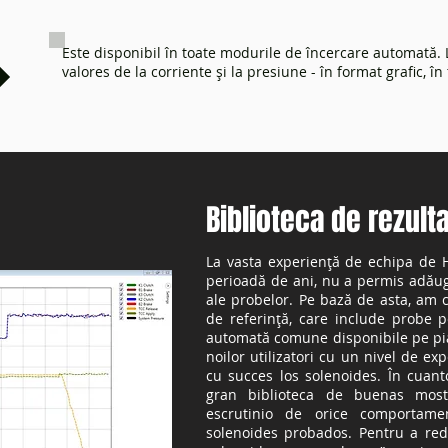
Este disponibil în toate modurile de încercare automată. L
valores de la corriente și la presiune - în format grafic, în
Biblioteca de rezult
La vasta experiență de echipa de 
perioadă de ani, nu a permis adăug
ale probelor. Pe bază de asta, am c
de referință, care include probe 
automată comune disponibile pe piaț
noilor utilizatori cu un nivel de exp
cu succes los solenoides. În cuant
gran biblioteca de buenas mostr
escrutinio de orice comportame
solenoides probados. Pentru a red