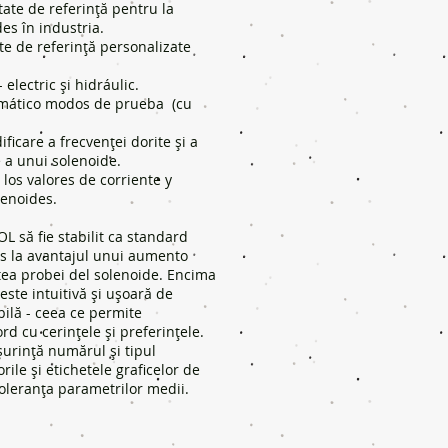
tate de referință pentru la
es în industria.
te de referință personalizate
electric și hidráulic.
omático modos de prueba (cu
ificare a frecvenței dorite și a
e a unui solenoide.
los valores de corriente y
lenoides.
OL să fie stabilit ca standard
nts la avantajul unui aumento
tatea probei del solenoide. Encima
 este intuitivă și ușoară de
ibilă - ceea ce permite
ord cu cerințele și preferințele.
șurință numărul și tipul
orile și etichetele graficelor de
 toleranța parametrilor medii.