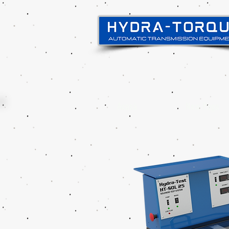
Acasă
New Page