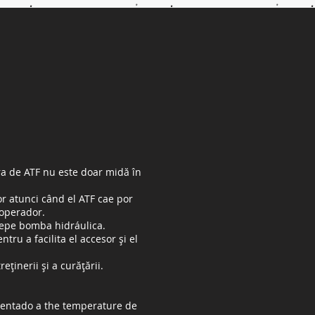
a de ATF nu este doar midă în
r atunci când el ATF cae por
 operador.
ncepe bomba hidráulica.
u a facilita el accesor și el
ținerii și a curățării.
alentado a the temperature de