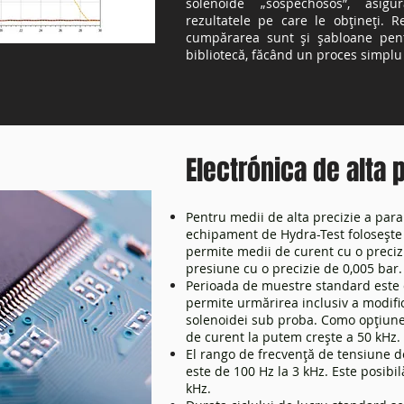
solenoide „sospechosos”, asigu
rezultatele pe care le obțineți. R
cumpărarea sunt și șabloane pentr
bibliotecă, făcând un proces simplu ș
Electrónica de alta 
Pentru medii de alta precizie a para
echipament de Hydra-Test folosește 
permite medii de curent cu o preciz
presiune cu o precizie de 0,005 bar.
Perioada de muestre standard este d
permite urmărirea inclusiv a modifi
solenoidei sub proba. Como opțiune
de curent la putem crește a 50 kHz.
El rango de frecvență de tensiune d
este de 100 Hz la 3 kHz. Este posibi
kHz.