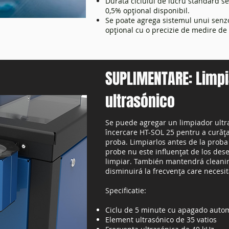
Durata ciclului de lucru standard s
0,5% opțional disponibil.
Se poate agrega sistemul unui senzo
opțional cu o precizie de medire de 
SUPLIMENTARE: Limp
ultrasónico
Se puede agregar un limpiador ultr
încercare HT-SOL 25 pentru a curăța
proba. Limpiarlos antes de la proba
probe nu este influențat de los dese
limpiar. También mantendrá cleanin
disminuirá la frecvența care necesit
Specificatie:
Ciclu de 5 minute cu apagado auto
Element ultrasónico de 35 vatios