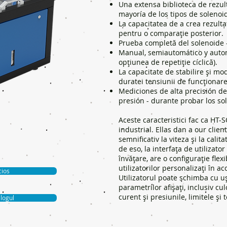
Una extensa biblioteca de rezul
mayoría de los tipos de solenoid
La capacitatea de a crea rezulta
pentru o comparație posterior.
Prueba completă del solenoide - 
Manual, semiautomático y aut
opțiunea de repetiție cíclică).
La capacitate de stabilire și mod
duratei tensiunii de funcționar
Mediciones de alta precisión de 
presión - durante probar los so
Aceste caracteristici fac ca HT-S
industrial. Ellas dan a our clie
semnificativ la viteza și la cali
de eso, la interfața de utilizator
învățare, are o configurație flex
utilizatorilor personalizați în ac
cios
Utilizatorul poate schimba cu u
parametrilor afișați, inclusiv cul
curent și presiunile, limitele și
logul