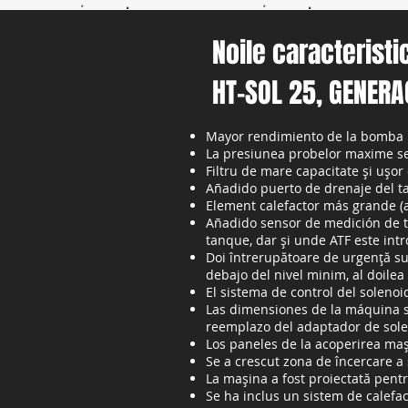
Noile caracteristi
HT-SOL 25, GENERA
Mayor rendimiento de la bomba
La presiunea probelor maxime se 
Filtru de mare capacitate și ușo
Añadido puerto de drenaje del ta
Element calefactor más grande (am
Añadido sensor de medición de t
tanque, dar și unde ATF este int
Doi întrerupătoare de urgență su
debajo del nivel minim, al doile
El sistema de control del solenoi
Las dimensiones de la máquina se
reemplazo del adaptador de sole
Los paneles de la acoperirea mași
Se a crescut zona de încercare a 
La mașina a fost proiectată pent
Se ha inclus un sistem de calefa