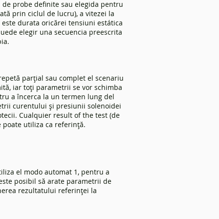
 de probe definite sau elegida pentru
tă prin ciclul de lucru), a vitezei la
ste durata oricărei tensiuni estática
puede elegir una secuencia preescrita
ia.
epetă parțial sau complet el scenariu
ită, iar toți parametrii se vor schimba
tru a încerca la un termen lung del
trii curentului și presiunii solenoidei
tecii. Cualquier result of the test (de
poate utiliza ca referință.
tiliza el modo automat 1, pentru a
este posibil să arate parametrii de
rea rezultatului referinței la