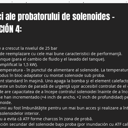
ci ale probatorului de solenoides -
CIÓN 4:
a crescut la nivelul de 25 bar
r de reemplazare cu cele mai bune caracteristici de performanță.
nque (para el cambio de fluido y el lavado del tanque).
plificat la 1,5 kW).
emperatura - în punctul de alimentare al solenoide. La temperatur
rodus în bloc-adaptator cu montat solenoide sub proba.
nt standard în mașină. Uno apaga la bomba și el element calefacto
a este un buton de paradă de urgență ușor accesibil controlat de el
de are capacitatea de a începe controlul solenoidei înainte de a î
 han incrementado (+4 inch de ancho, +2 inch de profundidad) pentr
noide.
nii au fost îmbunătățite pentru un mai bun acces și realizare a între
solenoidelor interior.
ru a evita că ATF forme charcos în zona de probă.
cción secundar del solenoide bajo proba (por inundación cu ATF c