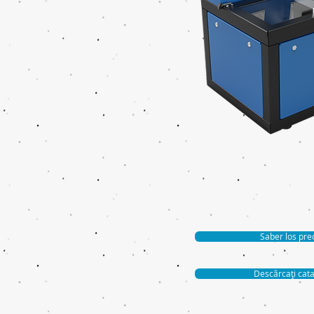
Saber los pre
Descărcați cata