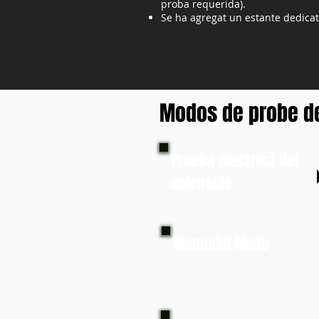
proba requerida).
Se ha agregat un estante dedicat
Modos de probe d
Prueba electrică del
solenoide
Manualul Modo