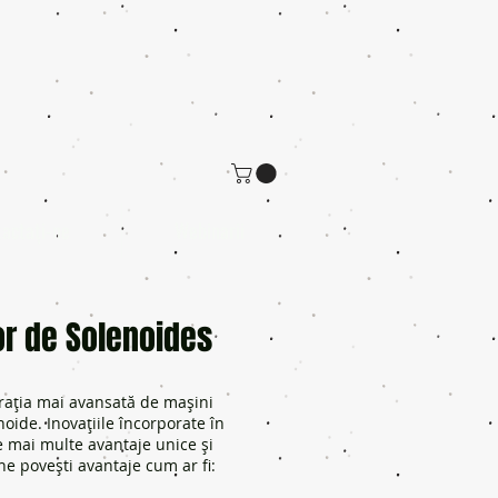
actaţi-ne
Webinarii
or de Solenoides
rația mai avansată de mașini
ide. Inovațiile încorporate în
 mai multe avantaje unice și
ne povești avantaje cum ar fi: