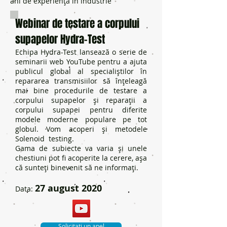
ani de experiență în industrie
Webinar de testare a corpului
supapelor Hydra-Test
Echipa Hydra-Test lansează o serie de
seminarii web YouTube pentru a ajuta
publicul global al specialiștilor în
repararea transmisiilor să înțeleagă
mai bine procedurile de testare a
corpului supapelor și reparații a
corpului supapei pentru diferite
modele moderne populare pe tot
globul. Vom acoperi și metodele
Solenoid testing.
Gama de subiecte va varia și unele
chestiuni pot fi acoperite la cerere, așa
că sunteți binevenit să ne informați.
27 august 2020
Data:
Solicitați un apel