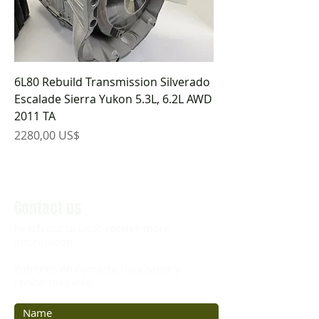
6L80 Rebuild Transmission Silverado
Escalade Sierra Yukon 5.3L, 6.2L AWD
2011 TA
Precio
2280,00 US$
Contact us
Reach out to us to receive more
information.
Éntrenos en contacto para saber y
recibir más info.