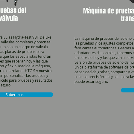
uebas del
Máquina de pruebas
válvula
tran
álvulas Hydra-Test VBT Deluxe
La máquina de pruebas del solenoid
 válvulas completas y precisas
las pruebas y los ajustes completos
nto con un cuerpo de válvula
fabricantes automotrices. Gracias a
vas placas de pruebas para
adaptadores disponibles, tenemos 
a que los especialistas tendrán
en servicio hoy y los que van a se
des que reparan hoy y las que
versión de pruebas de solenoide nu
n y flexibilidad de la máquina,
única plataforma de software de pru
tro controlador HTC-S y nuestra
capacidad de grabar, comparar y ver
en personalizar las pruebas y
con una precisión sin igual - para l
hículo para pruebas y resultados
puede estar seguro.
seguro.
Saber mas