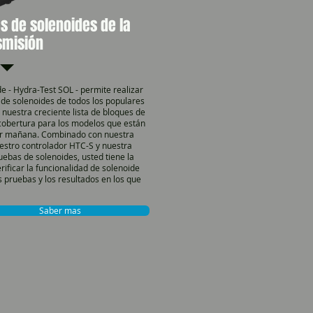
 de solenoides de la
smisión
e - Hydra-Test SOL - permite realizar
 de solenoides de todos los populares
 nuestra creciente lista de bloques de
cobertura para los modelos que están
rvir mañana. Combinado con nuestra
estro controlador HTC-S y nuestra
ebas de solenoides, usted tiene la
ificar la funcionalidad de solenoide
as pruebas y los resultados en los que
Saber mas