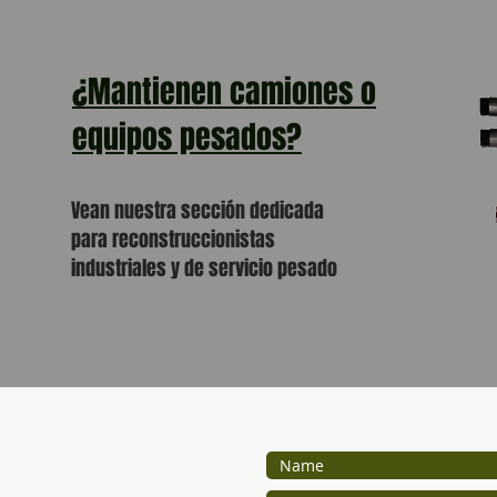
¿Mantienen camiones o
equipos pesados?
Vean nuestra sección dedicada
para reconstruccionistas
industriales y de servicio pesado