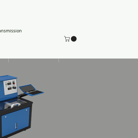
ansmission
s
Probador de fugas
More