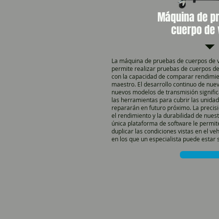
Máquina de pr
cuerpo de 
La máquina de pruebas de cuerpos de v
permite realizar pruebas de cuerpos de
con la capacidad de comparar rendimie
maestro. El desarrollo continuo de nue
nuevos modelos de transmisión signific
las herramientas para cubrir las unida
repararán en futuro próximo. La precisió
el rendimiento y la durabilidad de nues
única plataforma de software le permit
duplicar las condiciones vistas en el ve
en los que un especialista puede estar 