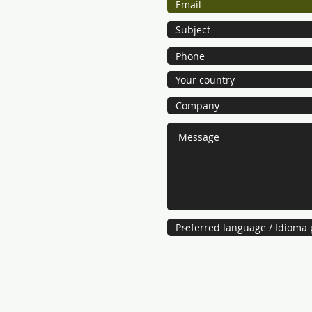
ormation.
ecibir más info.