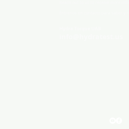
Reach out to us to receive more inf
Éntrenos en contacto para saber y r
Hydra Torque UAB
info@hydratest.us
​© 2022. Hydra Torque UAB