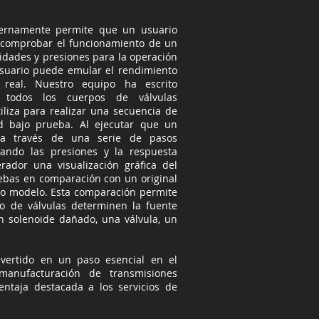
nternamente permite que un usuario
a comprobar el funcionamiento de un
cidades y presiones para la operación
usuario puede emular el rendimiento
 real. Nuestro equipo ha escrito
a todos los cuerpos de válvulas
tiliza para realizar una secuencia de
d bajo prueba. Al ejecutar que un
a través de una serie de pasos
rando las presiones y la respuesta
erador una visualización gráfica del
ebas en comparación con un original
mo modelo. Esta comparación permite
po de válvulas determinen la fuente
n solenoide dañado, una válvula, un
vertido en un paso esencial en el
manufacturación de transmisiones
entaja destacada a los servicios de