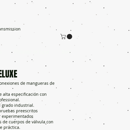
ansmission
s
Probador de fugas
More
ELUXE
conexiones de mangueras de
e alta especificación con
fessional.
 grado industrial.
pruebas preescritos
r experimentados
s de cuerpos de válvula con
 práctica.