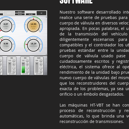
SOFTWARE
Nuestro software desarrollado i
realice una serie de pruebas par
cuerpo de válvula en diversos velo
apropiada. En pocas palabras, el 
de la transmisión del vehículo
diligentemente escenarios par
compatibles y el controlador los u
pruebas estándar entre la unida
cuerpo de válvula usado pase 
cuidadosamente escritos y regist
eléctrica, el sistema ofrece al op
rendimiento de la unidad bajo pru
nuevo cuerpo de válvulas del mis
que los reconstruidores del cuer
exacta de los problemas, ya sea u
orificio o un émbolo desgastados.
Las máquinas HT-VBT se han con
proceso de reconstrucción y re
automáticas, lo que brinda una v
reconstrucción de transmisiones.