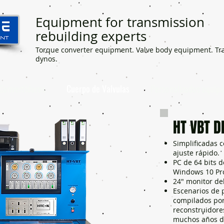
Equipment for transmission
rebuilding experts
Torque converter equipment. Valve body equipment. Tr
dynos.
Convertidores
Cuerpo de Valvulas
Personalizados equipo
HT VBT D
Simplificadas 
ajuste rápido.
PC de 64 bits d
Windows 10 Pro
24" monitor del
Escenarios de 
compilados po
reconstruidore
muchos años de