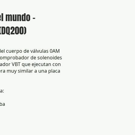
el mundo -
 (DQ200)
el cuerpo de válvulas 0AM
comprobador de solenoides
ador VBT que ejecutan con
ra muy similar a una placa
a:
mba