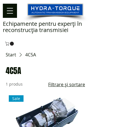
Echipamente pentru experți în
reconstrucția transmisiei
Start
4C5A
4C5A
1 produs
Filtrare și sortare
Sale