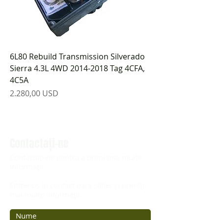
6L80 Rebuild Transmission Silverado
Sierra 4.3L 4WD 2014-2018 Tag 4CFA,
4C5A
Preț
2.280,00 USD
Contactaţi-ne
Contactați-ne pentru a primi mai multe
informații.
Éntrenos în contact para saber și primiți
mai multe informații.