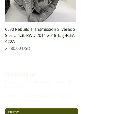
6L80 Rebuild Transmission Silverado
Sierra 4.3L RWD 2014-2018 Tag 4CEA,
4C2A
Preț
2.280,00 USD
Contactaţi-ne
Contactați-ne pentru a primi mai multe
informații.
Éntrenos în contact para saber și primiți
mai multe informații.