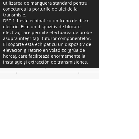
utilizarea de manguera standard pentru
conectarea la porturile de ulei de la
transmisie.
DST 1.1 este echipat cu un freno de disco
electric. Este un dispozitiv de blocare
efectivă, care permite efectuarea de probe
asupra integrității tuturor componentelor.
El soporte está echipat cu un dispozitiv de
elevación giratorio en voladizo (grúa de
horca), care facilitează enormemente la
instalație și extracción de transmisiones.
Contactaţi-ne
Contactați-ne pentru a primi mai multe
informații.
Éntrenos în contact para saber și primiți
mai multe informații.