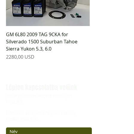
GM 6L80 2009 TAG 9CKA for
Silverado 1500 Suburban Tahoe
Sierra Yukon 5.3, 6.0
Ár
2280,00 USD
Lépjen kapcsolatba velünk
További információért forduljon
hozzánk.
Éntrenos en contacto para saber y
recibir más info.