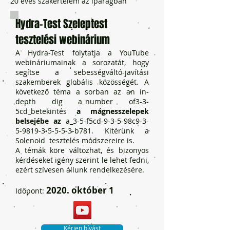
20 éves szakértelem az iparágban
Hydra-Test Szeleptest
tesztelési webinárium
A Hydra-Test folytatja a YouTube
webináriumainak a sorozatát, hogy
segítse a sebességváltó-javítási
szakemberek globális közösségét. A
következő téma a sorban az an in-
depth dig a_number of3-3-
5cd_betekintés
a mágnesszelepek
belsejébe az
a_3-5-f5cd-9-3-5-98c9-3-
5-9819-3-5-5-5-3-b781. Kitérünk a
Solenoid tesztelés módszereire is.
A témák köre változhat, és bizonyos
kérdéseket igény szerint le lehet fedni,
ezért szívesen állunk rendelkezésére.
2020. október 1
Időpont:
Kérjen hívást