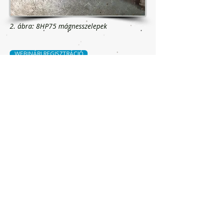
2. ábra: 8HP75 mágnesszelepek
WEBINÁRI REGISZTRÁCIÓ
Kérjen hívást
Lépjen kapcsolatba velünk
További információért forduljon
hozzánk.
Éntrenos en contacto para saber y
recibir más info.