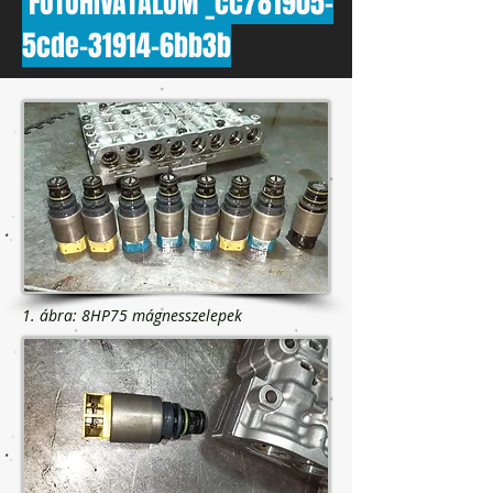
FOTÓHIVATALOM _cc781905-
5cde-31914-6bb3b
1. ábra: 8HP75 mágnesszelepek