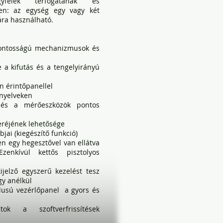
yfelek térfogatának és
ően: az egység egy vagy két
ára használható.
pontosságú mechanizmusok és
 a kifutás és a tengelyirányú
n érintőpanellel
nyelveken
és a mérőeszközök pontos
eréjének lehetősége
jai (kiegészítő funkció)
en egy hegesztővel van ellátva
enkívül kettős pisztolyos
ijelző egyszerű kezelést tesz
gy anélkül
ílusú vezérlőpanel a gyors és
ok a szoftverfrissítések