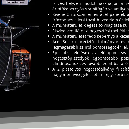
is vészhelyzeti módot használjon a ké
érintőképernyős számítógép valamilye
Kivehető rozsdamentes acél panelek a 
fröccsenés elleni további védelem érde
A munkaterület kiegészítő világítása kü
Elszívó ventilátor a hegesztési mellékte
A munkaterületet fedő képernyő a kezel
Acél Set-tru precíziós tokmányok és
legmagasabb szintű pontosságot éri el
Speciális jelölések az előlapon egy
hegesztőpisztolyok legpontosabb pozi
elindításához egy további gombbal a '0'
A 2 pisztolyos hegesztőállvány frissí
nagy mennyiségek esetén - egyszerű szof