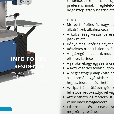
rendelkezésre az üg
preferenciáinak megfelel
hegesztőpisztoly használat
​FEATURES:
Merev felépítés és nagy 
alkatrészek alkalmazása
A kulcshézag visszanyerése
játék miatt
Kényelmes vezérlés egyetle
Részletes menü különböző 
A gázégő mechanizmus 
INFO FOR EU
elhelyezkedése
A járókerékagy egyszerű cs
RESIDENTS
A kézi vezérlés további gomb
Available in the EU with 0
A hegesztőgép alapkivitelb
VAT and custom duties
a normál gyártáshoz. Ez
payed. Dispatched from
hegesztésre is bővíthető.
Lithuania
Az ipari érintőképernyős k
lehetővé védőkesztyűvel va
Áttekinthető és modern st
kényelmes navigációért
Ethernet és USB-aljzat
megkönnyítéséhez