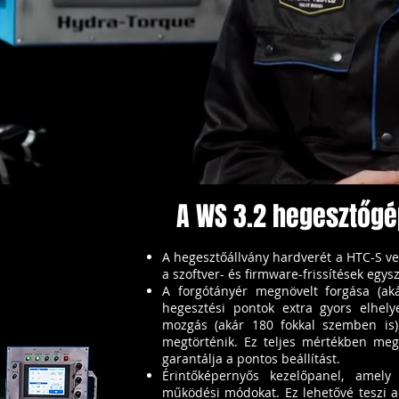
A WS 3.2 hegesztőgé
A hegesztőállvány hardverét a HTC-S ve
a szoftver- és firmware-frissítések egys
A forgótányér megnövelt forgása (aká
hegesztési pontok extra gyors elhely
mozgás (akár 180 fokkal szemben is)
megtörténik. Ez teljes mértékben meg
garantálja a pontos beállítást.
Érintőképernyős kezelőpanel, amely 
működési módokat. Ez lehetővé teszi a