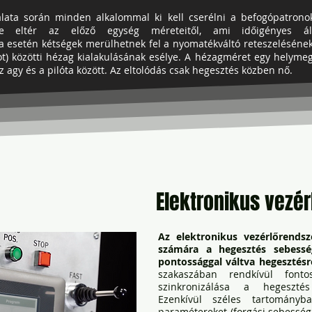
ata során minden alkalommal ki kell cserélni a befogópatronok
e eltér az előző egység méreteitől, ami időigényes áll
a esetén kétségek merülhetnek fel a nyomatékváltó reteszeléséne
lot) közötti hézag kialakulásának esélye. A hézagméret egy helymeg
 agy és a pilóta között. Az eltolódás csak hegesztés közben nő.
Elektronikus vezér
Az elektronikus vezérlőrendsz
számára a hegesztés sebessé
pontossággal váltva hegesztés
szakaszában rendkívül font
szinkronizálása a hegesztés in
Ezenkívül széles tartományb
paramétereket (forgási sebesség,