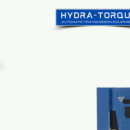
itthon
New Page