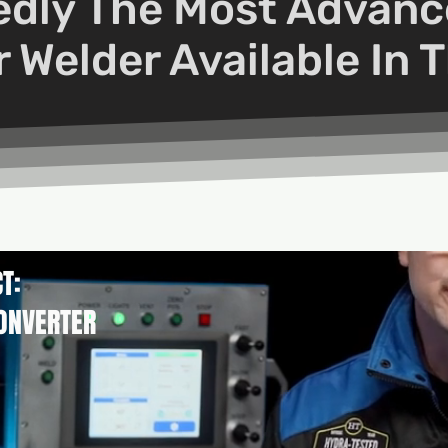
dly The Most Advanc
 Welder Available In 
T:
ONVERTER