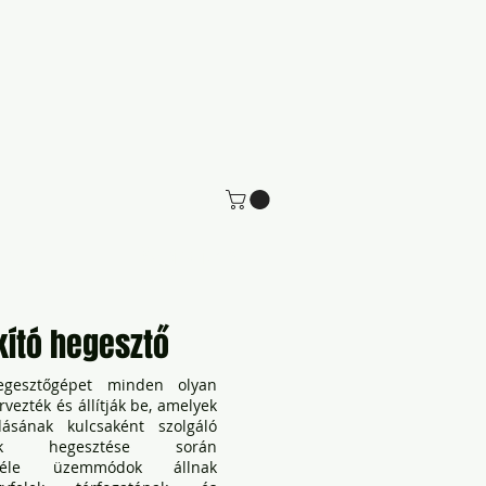
a velünk
Webináriumok
ító hegesztő
egesztőgépet minden olyan
vezték és állítják be, amelyek
sának kulcsaként szolgáló
nek hegesztése során
önféle üzemmódok állnak