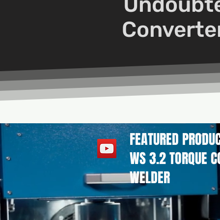
Undoubte
Converter
FEATURED PRODUC
WS 3.2 TORQUE C
WELDER