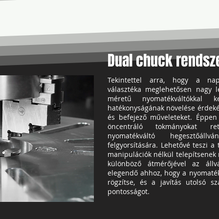
Dual chuck rendsz
Tekintettel arra, hogy a nap
választéka meglehetősen nagy l
méretű nyomatékváltókkal 
hatékonyságának növelése érdekébe
és befejező műveleteket. Éppen
öncentráló tokmányokat ret
nyomatékváltó hegesztőállvá
felgyorsítására. Lehetővé teszi 
manipulációk nélkül telepítsenek 
különböző átmérőjével az állv
elegendő ahhoz, hogy a nyomaték
rögzítse, és a javítás utolsó s
pontosságot.