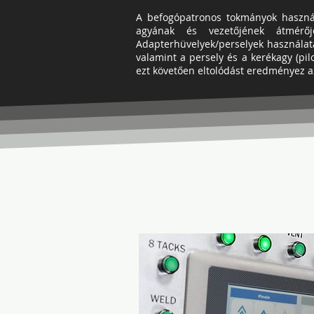
A befogópatronos tokmányok használ
agyának és vezetőjének átmérőj
Adapterhüvelyek/perselyek használat
valamint a persely és a kerékagy (pi
ezt követően eltolódást eredményez az