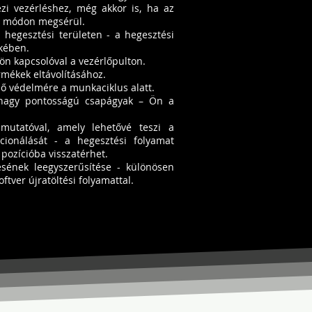
zi vezérléshez, még akkor is, ha az
n módon megsérül.
hegesztési területen - a hegesztési
kében.
lön kapcsolóval a vezérlőpulton.
rmékek eltávolításához.
ő védelmére a munkaciklus alatt.
 nagy pontosságú csapágyak – Ön a
.
 mutatóval, amely lehetővé teszi a
cionálását - a hegesztési folyamat
 pozícióba visszatérhet.
tésének leegyszerűsítése - különösen
tver újratöltési folyamattal.