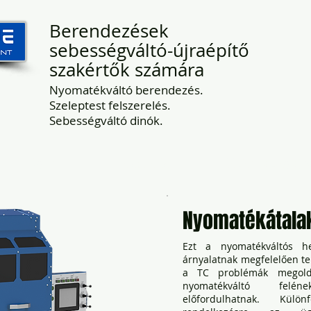
Berendezések
sebességváltó-újraépítő
szakértők számára
Nyomatékváltó berendezés.
Szeleptest felszerelés.
Sebességváltó dinók.
Rólunk
Felszerelés
Lépjen kapcsolatb
Nyomatékátalak
Ezt a nyomatékváltós h
árnyalatnak megfelelően ter
a TC problémák megoldá
nyomatékváltó felé
előfordulhatnak. Kül