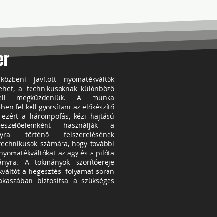
er
közbeni javított nyomatékváltók
ehet, a technikusoknak különböző
kell megküzdeniük. A munka
n fel kell gyorsítani az előkészítő
 ezért a hárompofás, kézi hajtású
eszelőelemként használják a
nyra történő felszerelésének
a technikusok számára, hogy további
nyomatékváltókat az agy és a pilóta
ányra. A tokmányok szorítóereje
váltót a hegesztési folyamat során
zakaszában biztosítsa a szükséges