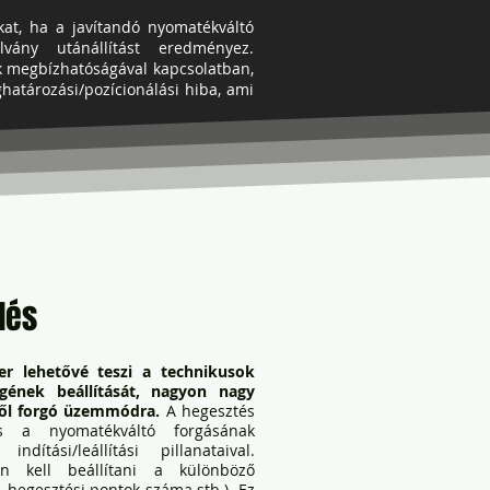
at, ha a javítandó nyomatékváltó
vány utánállítást eredményez.
k megbízhatóságával kapcsolatban,
határozási/pozícionálási hiba, ami
lés
er lehetővé teszi a technikusok
gének beállítását, nagyon nagy
ről forgó üzemmódra.
A hegesztés
os a nyomatékváltó forgásának
dítási/leállítási pillanataival.
an kell beállítani a különböző
 hegesztési pontok száma stb.). Ez