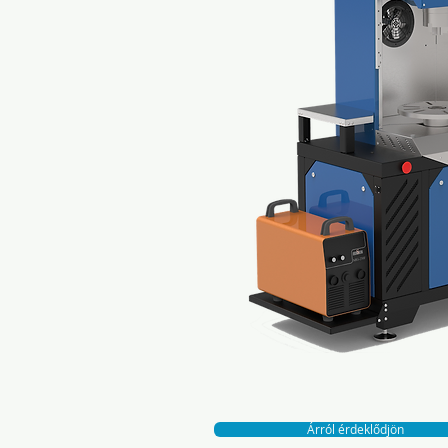
Árról érdeklődjön