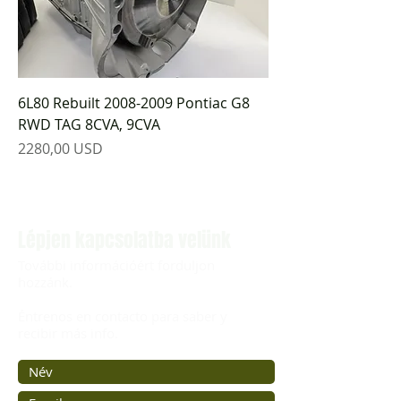
6L80 Rebuilt 2008-2009 Pontiac G8
RWD TAG 8CVA, 9CVA
Ár
2280,00 USD
Lépjen kapcsolatba velünk
További információért forduljon
hozzánk.
Éntrenos en contacto para saber y
recibir más info.