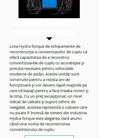
Echipament de reparare a
convertizorului de cuplu
Linia Hydra-Torque de echipamente de
reconstrucție a convertoarelor de cuplu vă
oferă capacitatea de a reconstrui
convertizoarele de cuplu cu acuratețea și
precizia necesare pentru vehiculele
moderne de astăzi. Aceste unități sunt
construite pentru a rezista ani de
funcționare și vor deveni rapid mașinile pe
care vă bazați pentru a face treaba corect și
la timp. Cu un preț excepțional, un nivel
ridicat de calitate și suport tehnic de
neegalat, acestea reprezintă o valoare care
nu poate fi învinsă de nimeni din industrie.
Hydra-Torque este alegerea clară atunci
când vine vorba de reconstruirea
convertizorului de cuplu.