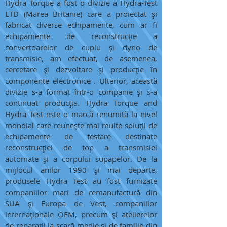
Hydra Torque a fost o divizie a Hydra-Test
LTD (Marea Britanie) care a proiectat și
fabricat diverse echipamente, cum ar fi
echipamente de reconstrucție a
convertoarelor de cuplu și dyno de
transmisie, am efectuat, de asemenea,
cercetare și dezvoltare și producție în
componente electronice
. Ulterior, această
divizie s-a format într-o companie și s-a
continuat producția. Hydra Torque and
Hydra Test este o marcă renumită la nivel
mondial care reunește mai multe soluții de
echipamente de testare destinate
reconstrucției de top a transmisiei
automate și a corpului supapelor. De la
mijlocul anilor 1990 și mai departe,
produsele Hydra Test au fost furnizate
companiilor mari de remanufactură din
SUA și Europa de Vest, companiilor
internaționale OEM, precum și atelierelor
de reparații la scară medie și de familie din