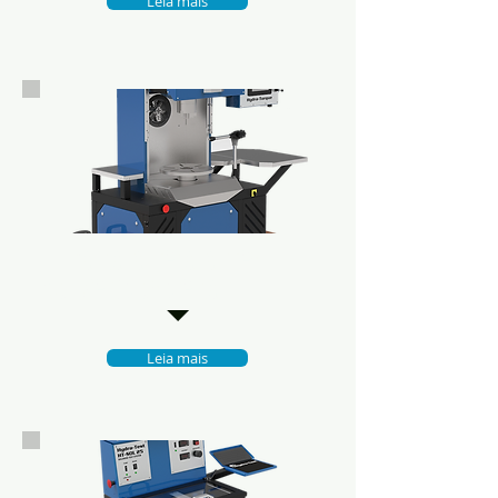
Leia mais
Linha para repararres
convertidos de par
Leia mais