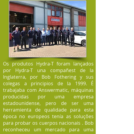
Os produtos Hydra-T foram lançados
por Hydra-T una compañest de la
Inglaterra, por Bob Fothering y sus
colegas a principios de la 1999. É
trabajaba com Answermatic, máquinas
producidas por uma empresa
estadounidense, pero de ser uma
herramienta de qualidade para esta
época no europeos tenía as soluções
para probar os cuerpos nacionais . Bob
reconheceu um mercado para uma