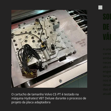
SO
DE
VÁ
A un
varie
embar
neces
alto 
engen
lança
nos m
desar
das d
atual
O cartucho de tamanho Volvo CE-PT é testado na
máquina Hydratest VBT Deluxe durante o processo de
projeto da placa adaptadora