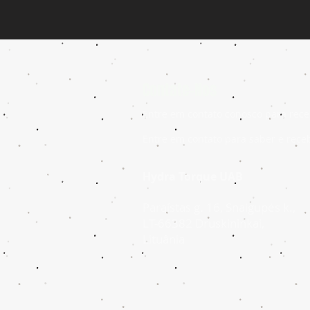
Contate-Nos
Entre em contato conosco para rece
Entre em contato para saber e rece
Hydra Torque UAB
Paraístas g. 16, Snaigupės k.,
LT-66382 Druskininkai,
Lituânia