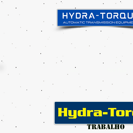
Casa
New Page
TRABALHO