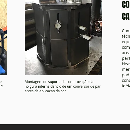
CO
CA
Com
técn
equ
com
áre
pers
Heav
mer
pad
con
ve
Montagem do suporte de comprovação da
idéi
TY
holgura interna dentro de um conversor de par
antes da aplicação da cor