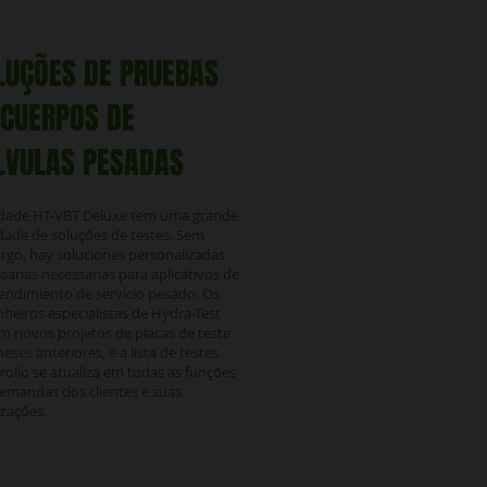
LUÇÕES DE PRUEBAS
 CUERPOS DE
LVULAS PESADAS
idade HT-VBT Deluxe tem uma grande
dade de soluções de testes. Sem
go, hay soluciones personalizadas
sarias necessarias para aplicativos de
rendimiento de servicio pesado. Os
heiros especialistas de Hydra-Test
m novos projetos de placas de teste
eses anteriores, e a lista de testes
rollo se atualiza em todas as funções
emandas dos clientes e suas
izações.