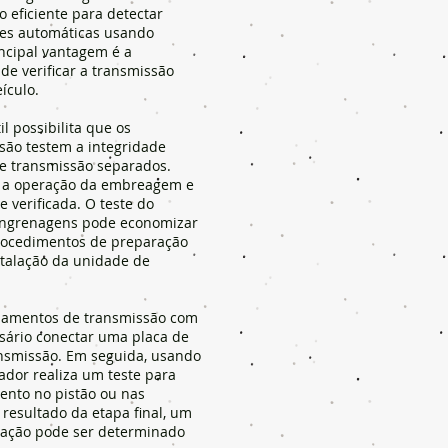
 eficiente para detectar
es automáticas usando
incipal vantagem é a
de verificar a transmissão
ículo.
l possibilita que os
são testem a integridade
de transmissão separados.
 a operação da embreagem e
e verificada. O teste do
engrenagens pode economizar
procedimentos de preparação
stalação da unidade de
azamentos de transmissão com
sário conectar uma placa de
ansmissão. Em seguida, usando
ador realiza um teste para
mento no pistão ou nas
resultado da etapa final, um
vação pode ser determinado