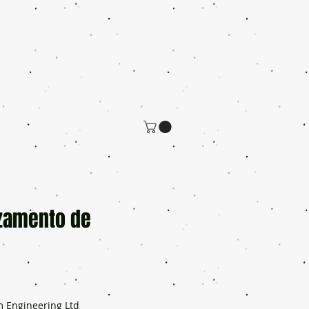
tate-Nos
Webinars
azamento de
m Engineering Ltd