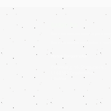
Contate-Nos
Entre em contato conosco para rece
Entre em contato para saber e rece
Hydra Torque UAB
Paraístas g. 16, Snaigupės k.,
LT-66382 Druskininkai,
Lituânia