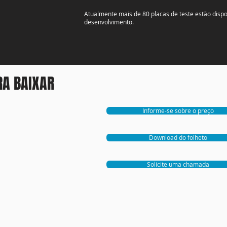
Atualmente mais de 80 placas de teste estão disp
desenvolvimento.
RA BAIXAR
Informe-se sobre o preço
Download do folheto
Solicite uma chamada