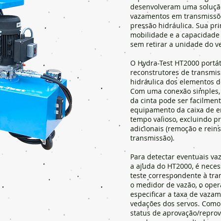
desenvolveram uma solução
vazamentos em transmissõ
pressão hidráulica. Sua pr
mobilidade e a capacidade 
sem retirar a unidade do ve
O Hydra-Test HT2000 portáti
reconstrutores de transmis
hidráulica dos elementos 
Com uma conexão simples,
da cinta pode ser facilment
equipamento da caixa de 
tempo valioso, excluindo 
adicionais (remoção e rein
transmissão).
Para detectar eventuais v
a ajuda do HT2000, é neces
teste correspondente à tr
o medidor de vazão, o oper
especificar a taxa de vaza
vedações dos servos. Como 
status de aprovação/repro