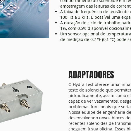
comportamento do solenóide em tes
amostragem das leituras de corren
A faixa de frequência de tensão de
100 Hz a 3 kHz. É possível uma expa
A duração do ciclo de trabalho pad
1%, com 0,5% disponível opcionalm
Um sensor opcional de temperatura 
de medição de 0,2 °F (0,1 ℃) pode s
ADAPTADORES
O Hydra-Test oferece uma linha
teste de solenoide que permite
hidraulicamente, assim como el
capaz de ver vazamentos, desga
problemas funcionais que seria
Nossa equipe de engenharia de
desenvolvendo novos blocos de 
recentes solenóides de transmi
cheguem à sua oficina. Esses bl