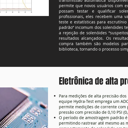
transmissão automática disponívei
permite que novos usuários com exp
possam testar e qualificar sol
profissionais, eles recebem uma v
teste e estatísticas para escrutín
padrão” incomum dos solenóides tes
a rejeição de solenóides “suspeito
resultados alcançados. Os resulta
compra também são modelos para
biblioteca, tornando o processo simp
Eletrônica de alta p
Para medições de alta precisão dos 
equipe Hydra-Test emprega um ADC 
permite medições de corrente com 
pressão com precisão de 0,10 PSI (0,
O período de amostragem padrão é 
permitindo rastrear até mesmo as 