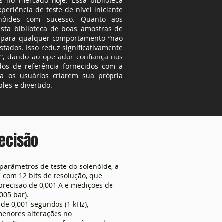
s no mercado hoje. Essa biblioteca
eriência de teste de nível iniciante
enóides com sucesso. Quanto aos
asta biblioteca de boas amostras de
io para qualquer comportamento “não
tados. Isso reduz significativamente
s”, dando ao operador confiança nos
dos de referência fornecidos com a
 os usuários criarem sua própria
les e divertido.
recisão
parâmetros de teste do solenóide, a
com 12 bits de resolução, que
precisão de 0,001 A e medições de
005 bar).
de 0,001 segundos (1 kHz),
menores alterações no