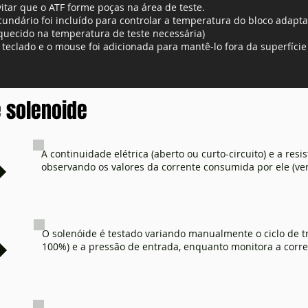
itar que o ATF forme poças na área de teste.
ndário foi incluído para controlar a temperatura do bloco adapta
uecido na temperatura de teste necessária)
teclado e o mouse foi adicionada para mantê-lo fora da superfíci
 solenoide
A continuidade elétrica (aberto ou curto-circuito) e a res
observando os valores da corrente consumida por ele (ve
O solenóide é testado variando manualmente o ciclo de t
100%) e a pressão de entrada, enquanto monitora a corre