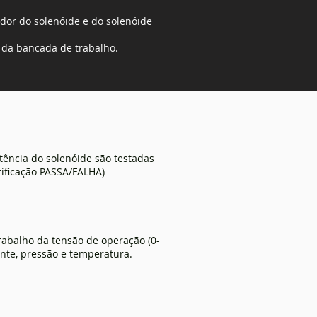
dor do solenóide e do solenóide
e da bancada de trabalho.
istência do solenóide são testadas
rificação PASSA/FALHA)
rabalho da tensão de operação (0-
nte, pressão e temperatura.