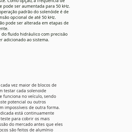
te. Como opção, a frequência de
te pode ser aumentada para 50 kHz.
 operação padrão do solenóide é de
nsão opcional de até 50 kHz.
rão pode ser alterada em etapas de
ente.
do fluido hidráulico com precisão
er adicionado ao sistema.
 cada vez maior de blocos de
m testar cada solenoide
e funciona no veículo, sendo
ste potencial ou outros
m impossíveis de outra forma.
dicada está continuamente
teste para cobrir os mais
ssão do mercado antes que eles
ocos são feitos de alumínio