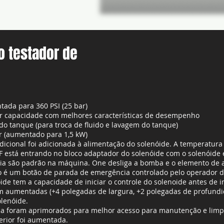
o testador de
ada para 360 PSI (25 bar)
aior capacidade com melhores características de desempenho
o tanque (para troca de fluido e lavagem do tanque)
 (aumentado para 1,5 kW)
cional foi adicionada à alimentação do solenóide. A temperatur
está entrando no bloco adaptador do solenóide com o solenóide 
cia são padrão na máquina. One desliga a bomba e o elemento de 
do é um botão de parada de emergência controlado pelo operador de
ide tem a capacidade de iniciar o controle do solenoide antes de i
aumentadas (+4 polegadas de largura, +2 polegadas de profundidad
olenóide.
a foram aprimorados para melhor acesso para manutenção e limp
terior foi aumentada.