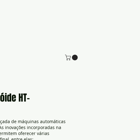
tate-Nos
Webinars
óide HT-
nçada de máquinas automáticas
 As inovações incorporadas na
ermitem oferecer várias
inal, entre elas: