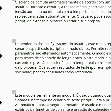
O solenóide comuta automaticamente de acordo com um ce
usuário. Durante o cenário, a tensão média (controlada pel
tensão aumenta ou diminui com o tempo, bem como a dur
são sequenciadas automaticamente. O usuário pode esco
(script) da extensa biblioteca ou criar a sua própria.
Dependendo das configurações do usuário, este modo re
cenário especificado (script) em modo cíclico. Permite re
parâmetros são alternados automaticamente. O modo é i
para testes de solenoide de longo prazo. Neste modo, é p
corrente e pressão do solenóide em tempo real com sobre
da biblioteca. Quaisquer resultados de teste (por exemplo
solenóide) podem ser usados como referência.
Este modo é semelhante ao modo 1. É usado quando dua
“laçadas” no tempo no cenário de teste (script). Para a 
Automático 1, para a segunda metade – é usado o modo A
exibir os parâmetros de corrente e pressão do solenóide