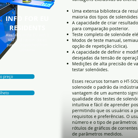
Uma extensa biblioteca de res
INFO FOR EU
maioria dos tipos de solenóides
A capacidade de criar resultad
RESIDENTS
para comparação posterior.
Teste completo de solenóide elét
Available in the EU with 0
VAT and custom duties
Modos de teste manual, semiau
payed. Dispatc
hed from
opção de repetição cíclica).
Lithuania
A capacidade de definir e modif
desejadas da tensão de operaç
Medições de alta precisão de va
testar solenóides.
 o preço
Esses recursos tornam o HT-SO
solenoide o padrão da indústria
vantagem de um aumento signifi
lheto
qualidade dos testes de solenói
intuitiva e fácil de aprender pos
permitindo que os usuários a 
requisitos e preferências. O us
número e o tipo de parâmetros e
rótulos de gráficos de correntes
de parâmetros medidos.