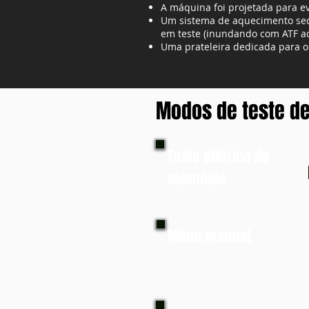
A máquina foi projetada para ev
Um sistema de aquecimento secu
em teste (inundando com ATF aq
Uma prateleira dedicada para o 
Modos de teste de
Teste elétrico do
solenóide
Modo manual