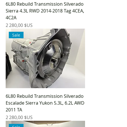
6L80 Rebuild Transmission Silverado
Sierra 4.3L RWD 2014-2018 Tag 4CEA,
4C2A
Prix
2 280,00 $US
Sale
6L80 Rebuild Transmission Silverado
Escalade Sierra Yukon 5.3L, 6.2L AWD
2011 TA
Prix
2 280,00 $US