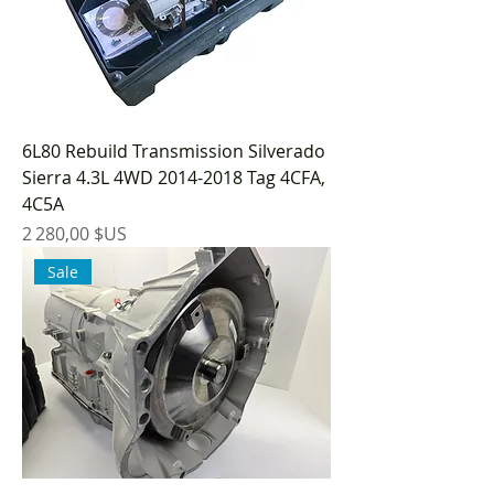
6L80 Rebuild Transmission Silverado
Sierra 4.3L 4WD 2014-2018 Tag 4CFA,
4C5A
Prix
2 280,00 $US
Sale