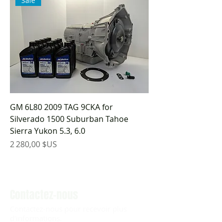
Sale
GM 6L80 2009 TAG 9CKA for
Silverado 1500 Suburban Tahoe
Sierra Yukon 5.3, 6.0
Prix
2 280,00 $US
Contactez-nous
Contactez-nous pour recevoir plus
d'informations.