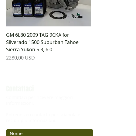
GM 6L80 2009 TAG 9CKA for
Silverado 1500 Suburban Tahoe
Sierra Yukon 5.3, 6.0
Prezzo
2280,00 USD
Contattaci
Contattaci per ricevere maggiori
informazioni.
Entrenos en contacto per sciabola e
recibir più informazioni.