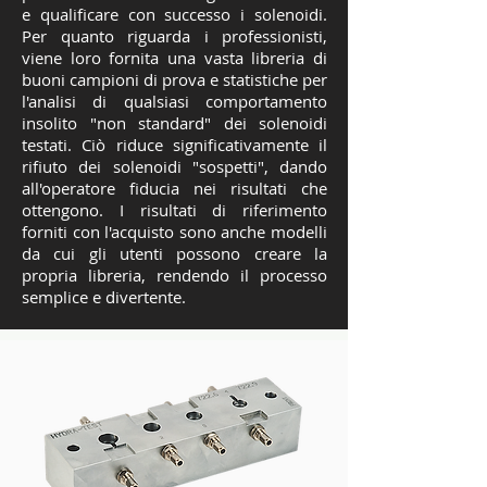
e qualificare con successo i solenoidi.
Per quanto riguarda i professionisti,
viene loro fornita una vasta libreria di
buoni campioni di prova e statistiche per
l'analisi di qualsiasi comportamento
insolito "non standard" dei solenoidi
testati. Ciò riduce significativamente il
rifiuto dei solenoidi "sospetti", dando
all'operatore fiducia nei risultati che
ottengono. I risultati di riferimento
forniti con l'acquisto sono anche modelli
da cui gli utenti possono creare la
propria libreria, rendendo il processo
semplice e divertente.