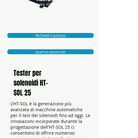
Available in the EU with 0
VAT and custom duties
payed. Dispatc
hed from
Lithuania
Richiedi il prezzo
scarica opuscolo
Tester per
solenoidi HT-
SOL 25
L'HT-SOL è la generazione più
avanzata di macchine automatiche
per il test dei solenoidi fino ad oggi. Le
innovazioni incorporate durante la
progettazione dell'HT-SOL 25 ci
consentono di offrire numerosi