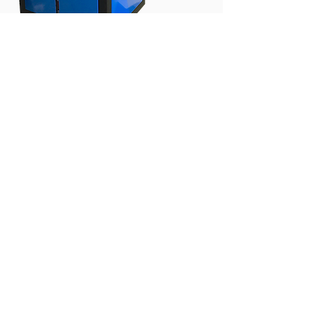
INFORMAZIONE AVANZATA
Test di più solenoidi con il tester del
solenoide di trasmissione HT-SOL
:
Quando si utilizza il tester del solenoide
HT Sol, i solenoidi vengono testati
individualmente. Idratiamo e inviamo il
fluido di trasmissione nel solenoide, lo
energizziamo e lo diseccitamo e
monitoriamo le prestazioni meccaniche
ed elettriche di quel solenoide in forma
grafica. Se possibile, è possibile montare
più solenoidi di trasmissione nel blocco,
ma vengono testati uno per uno.
Per lavori ad alto volume possiamo
lavorare con voi su soluzioni per
automatizzare questo test per una