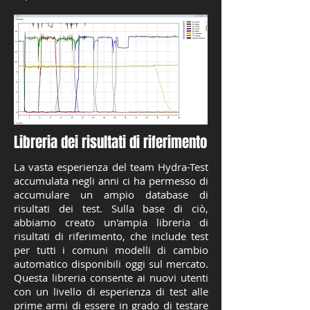
Libreria dei risultati di riferimento
La vasta esperienza del team Hydra-Test
accumulata negli anni ci ha permesso di
accumulare un ampio database di
risultati dei test. Sulla base di ciò,
abbiamo creato un'ampia libreria di
risultati di riferimento, che include test
per tutti i comuni modelli di cambio
automatico disponibili oggi sul mercato.
Questa libreria consente ai nuovi utenti
con un livello di esperienza di test alle
prime armi di essere in grado di testare