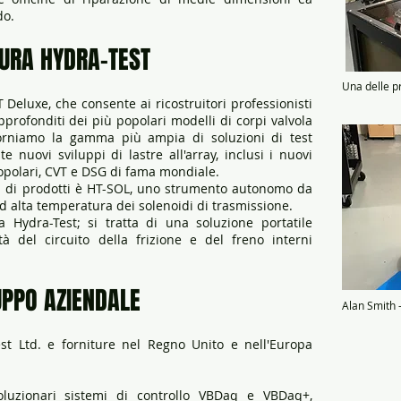
do.
URA HYDRA-TEST
Una delle p
eluxe, che consente ai ricostruitori professionisti
pprofonditi dei più popolari modelli di corpi valvola
Forniamo la gamma più ampia di soluzioni di test
nuovi sviluppi di lastre all'array, inclusi i nuovi
opolari, CVT e DSG di fama mondiale.
a di prodotti è HT-SOL, uno strumento autonomo da
d alta temperatura dei solenoidi di trasmissione.
Hydra-Test; si tratta di una soluzione portatile
ità del circuito della frizione e del freno interni
UPPO AZIENDALE
Alan Smith 
est Ltd. e forniture nel Regno Unito e nell'Europa
oluzionari sistemi di controllo VBDaq e VBDaq+,