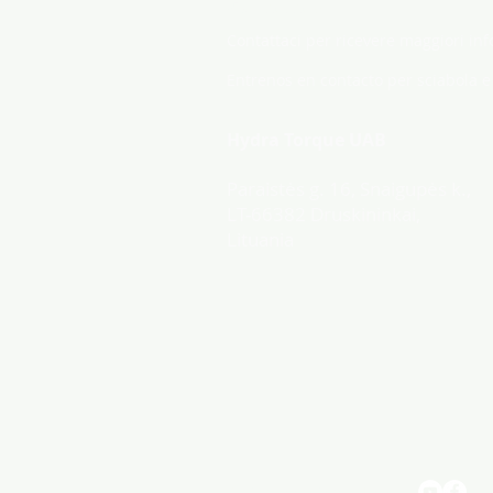
Contattaci
Contattaci per ricevere maggiori inf
Entrenos en contacto per sciabola e 
Hydra Torque UAB
Paraistės g. 16, Snaigupės k.,
LT-66382 Druskininkai,
Lituania
​© 2022. Hydra Torque UAB