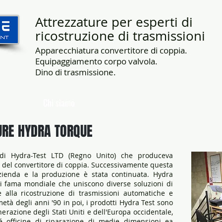
Attrezzature per esperti di
ricostruzione di trasmissioni
Apparecchiatura convertitore di coppia.
Equipaggiamento corpo valvola.
Dino di trasmissione.
Chi siamo
Attrezzatura
C
URE HYDRA TORQUE
di Hydra-Test LTD (Regno Unito) che produceva
e del convertitore di coppia. Successivamente questa
'azienda e la produzione è stata continuata. Hydra
i fama mondiale che uniscono diverse soluzioni di
 alla ricostruzione di trasmissioni automatiche e
metà degli anni '90 in poi, i prodotti Hydra Test sono
nerazione degli Stati Uniti e dell'Europa occidentale,
é officine di riparazione di medie dimensioni ea