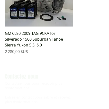
GM 6L80 2009 TAG 9CKA for
Silverado 1500 Suburban Tahoe
Sierra Yukon 5.3, 6.0
Prix
2 280,00 $US
Contactez-nous
Contactez-nous pour recevoir plus
d'informations.
Entrez en contact pour sabre et recevez
plus d'informations.