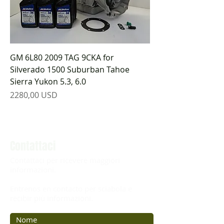
GM 6L80 2009 TAG 9CKA for
Silverado 1500 Suburban Tahoe
Sierra Yukon 5.3, 6.0
Prezzo
2280,00 USD
Contattaci
Contattaci per ricevere maggiori
informazioni.
Entrenos en contacto per sciabola e
recibir più informazioni.