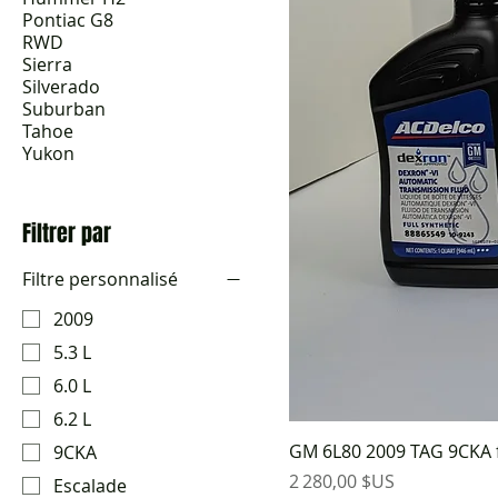
Pontiac G8
RWD
Sierra
Silverado
Suburban
Tahoe
Yukon
Filtrer par
Filtre personnalisé
2009
5.3 L
6.0 L
6.2 L
GM 6L80 2009 TAG 9CKA f
9CKA
Prix
2 280,00 $US
Escalade