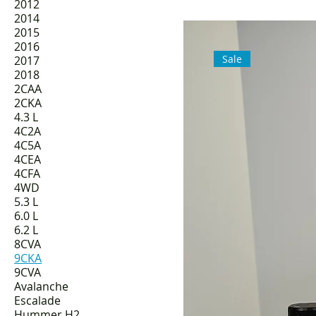
2012
2014
2015
2016
Sale
2017
2018
2CAA
2CKA
4.3 L
4C2A
4C5A
4CEA
4CFA
4WD
5.3 L
6.0 L
6.2 L
8CVA
9CKA
9CVA
Avalanche
Escalade
Hummer H2