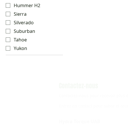
Hummer H2
Sierra
Silverado
Suburban
Tahoe
Yukon
Contactez-nous
Contactez-nous pour recevoir plus d
Entrez en contact pour sabre et rec
Hydra Torque UAB