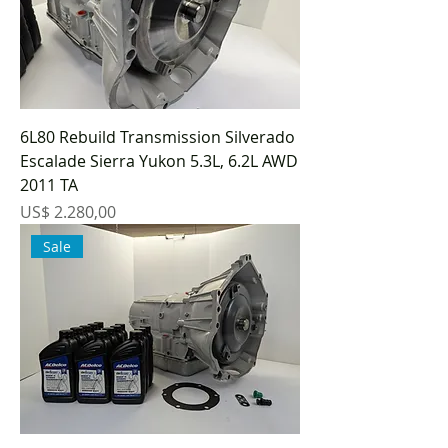
6L80 Rebuild Transmission Silverado
Escalade Sierra Yukon 5.3L, 6.2L AWD
2011 TA
Preço
US$ 2.280,00
Sale