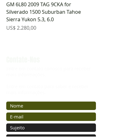
GM 6L80 2009 TAG 9CKA for
Silverado 1500 Suburban Tahoe
Sierra Yukon 5.3, 6.0
Preço
US$ 2.280,00
Contate-Nos
Entre em contato conosco para receber
mais informações.
Entre em contato para saber e receber
mais informações.