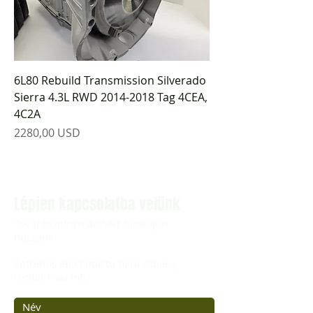
6L80 Rebuild Transmission Silverado
Sierra 4.3L RWD 2014-2018 Tag 4CEA,
4C2A
Ár
2280,00 USD
Lépjen kapcsolatba velünk
További információért forduljon
hozzánk.
Éntrenos en contacto para saber y
recibir más info.