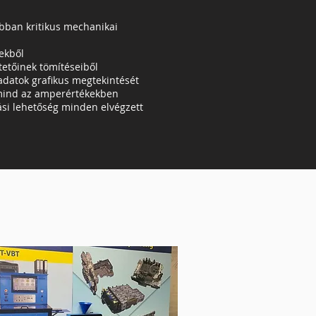
bban kritikus mechanikai
ekből
tetőinek tömítéseiből
 adatok grafikus megtekintését
mind az amperértékekben
si lehetőség minden elvégzett