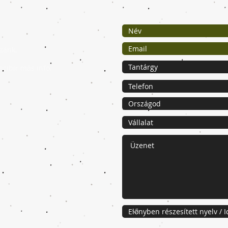
zánk.
ecibir más info.