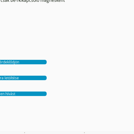
y csak be-/kikapcsoló mágnesként
 érdeklődjön
ra letöltése
jen hívást