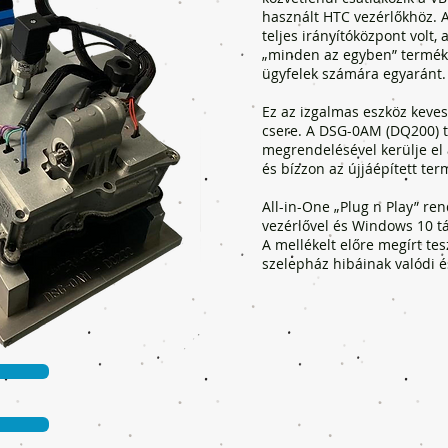
használt HTC vezérlőkhöz. A
teljes irányítóközpont volt,
„minden az egyben” termékk
ügyfelek számára egyaránt.
Ez az izgalmas eszköz keve
csere. A DSG-0AM (DQ200) 
megrendelésével kerülje el 
és bízzon az újjáépített te
All-in-One „Plug n Play” re
vezérlővel és Windows 10 t
A mellékelt előre megírt tes
szelepház hibáinak valódi é