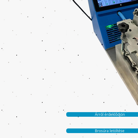
Árról érdeklődjön
Brosúra letöltése