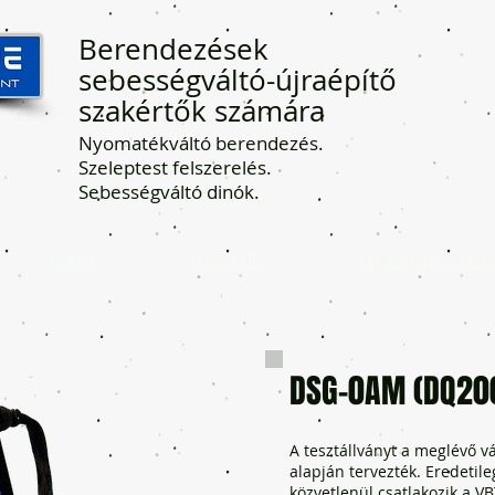
Berendezések
sebességváltó-újraépítő
szakértők számára
Nyomatékváltó berendezés.
Szeleptest felszerelés.
Sebességváltó dinók.
Rólunk
Felszerelés
Lépjen kapcsolatb
DSG-0AM (DQ200
A tesztállványt a meglévő v
alapján tervezték. Eredetile
közvetlenül csatlakozik a V