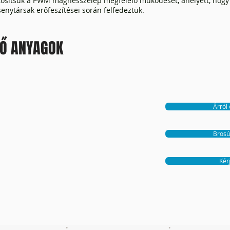
iztosítsuk a PWM mágnesszelep megfelelő működését, ahelyett, hog
enytársak erőfeszítései során felfedeztük.
TŐ ANYAGOK
Árról
Brosú
Kér