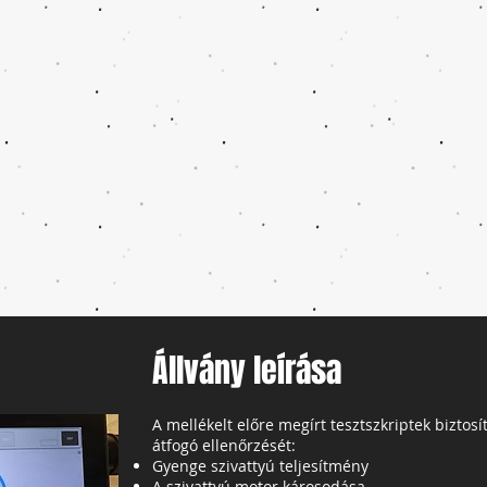
Állvány leírása
A mellékelt előre megírt tesztszkriptek biztosí
átfogó ellenőrzését:
Gyenge szivattyú teljesítmény
A szivattyú motor károsodása