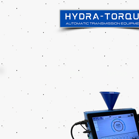
itthon
New Page