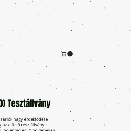
a velünk
Webináriumok
) Tesztállvány
ásárlók nagy érdeklődése
g az elülső rész állvány
BT, Solenoid és Dyno gépeken