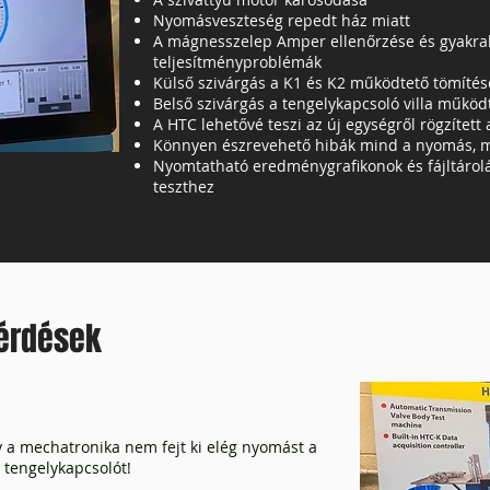
Nyomásveszteség repedt ház miatt
A mágnesszelep Amper ellenőrzése és gyakra
teljesítményproblémák
Külső szivárgás a K1 és K2 működtető tömítés
Belső szivárgás a tengelykapcsoló villa működ
A HTC lehetővé teszi az új egységről rögzített
Könnyen észrevehető hibák mind a nyomás, 
Nyomtatható eredménygrafikonok és fájltárolá
teszthez
Kérdések
 a mechatronika nem fejt ki elég nyomást a
 tengelykapcsolót!