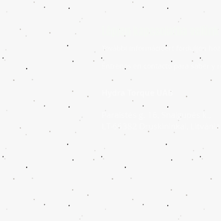
Lépjen kapcsolatba velünk
További információért forduljon hoz
Éntrenos en contacto para saber y r
Hydra Torque UAB
Paraistės g. 16, Snaigupės k.,
LT-66382 Druskininkai, Litvánia