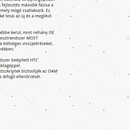
 fejlesztés második fázisa a
 amely mögé csatlakozik. Ez
é teszi az új és a meglévő
sebbe kerül, mint néhány OE
tesztrendszer MOST
a költséges visszatéréseket,
rmékben.
ndszer beépített HTC
áblagéppel.
ztszkriptek biztosítják az OAM
s átfogó ellenőrzését.