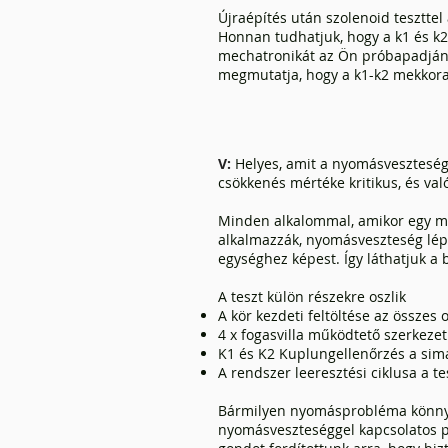
Újraépítés után szolenoid tesztt
Honnan tudhatjuk, hogy a k1 és k2
mechatronikát az Ön próbapadján?
megmutatja, hogy a k1-k2 mekkora
V:
Helyes, amit a nyomásveszteségr
csökkenés mértéke kritikus, és val
Minden alkalommal, amikor egy műk
alkalmazzák, nyomásveszteség lép 
egységhez képest. Így láthatjuk a
A teszt külön részekre oszlik
A kör kezdeti feltöltése az összes 
4 x fogasvilla működtető szerkeze
K1 és K2 Kuplungellenőrzés a sim
A rendszer leeresztési ciklusa a t
Bármilyen nyomásprobléma könnyen 
nyomásveszteséggel kapcsolatos p