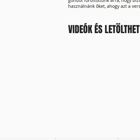
gondot fordítottunk arra, hogy b
használnánk őket, ahogy azt a vers
VIDEÓK ÉS LETÖLTHE