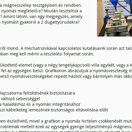
el a mágnesszelep tesztgépben és rendben.
 nyomás megfelelő-e? Miután teszteltük a
 Amint látom, van egy megjegyzés, amely
 nyomást gyakorol a 2 dugattyúrudakra?
ől mond. A mechatronikával kapcsolatos kutatásaink során azt tal
óban meg kell mérni a tesztelési folyamat során.
ödtető elemet (vagy a négy tengelykapcsoló villa egyikét, vagy a 
fel az egységen belül. Grafikonon ábrázoljuk a nyomásveszteség m
 belső nyomásveszteségeket repedt házból vagy bármilyen más okbó
olajcsatorna feltöltésének biztosítására
t változó sebességgel
a haladáshoz és a nyomás integritásához
eszt kábelköteg lemezének biztonságos eltávolítása előtt
észlelhető, mivel a grafikon a nyomás hirtelen csökkenését mutatja
roblémák mellett ezek az egységek gyenge teljesítményű mágnessz