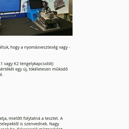
áltuk, hogy a nyomásveszteség vagy -
K1 vagy K2 tengelykapcsolót)
értékét egy új, tökéletesen működő
l.
, mielőtt folytatná a tesztet. A
elepektől is szenvednek. Nagy