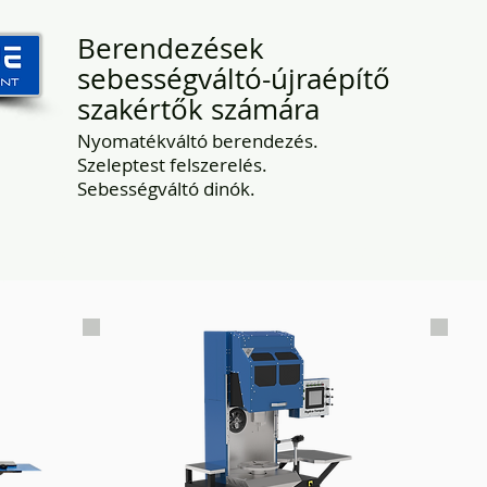
Berendezések
sebességváltó-újraépítő
szakértők számára
Nyomatékváltó berendezés.
Szeleptest felszerelés.
Sebességváltó dinók.
Rólunk
Felszerelés
Lépjen kapcsolatb