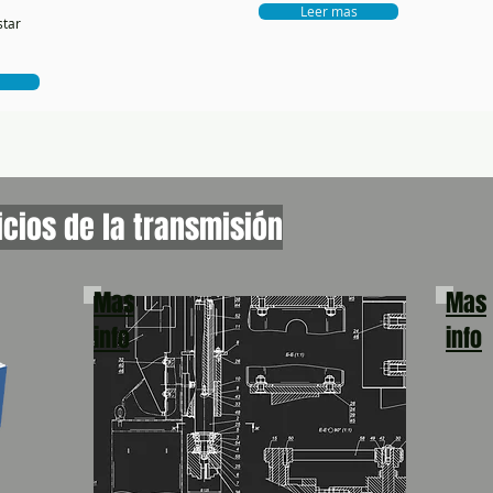
Leer mas
star
icios de la transmisión
Mas
Mas
info
info