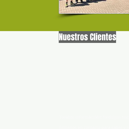
Nuestros Clientes
Lépjen kapcsolatba velünk
További információért forduljon hoz
Éntrenos en contacto para saber y r