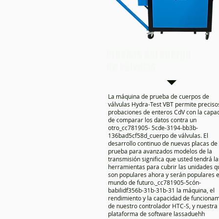
Pruebas del cuerpo
de válvulas
La máquina de prueba de cuerpos de
válvulas Hydra-Test VBT permite preciso
probaciones de enteros CdV con la capa
de comparar los datos contra un
otro_cc781905- 5cde-3194-bb3b-
136bad5cf58d_cuerpo de válvulas. El
desarrollo continuo de nuevas placas de
prueba para avanzados modelos de la
transmisión significa que usted tendrá la
herramientas para cubrir las unidades q
son populares ahora y serán populares e
mundo de futuro._cc781905-5cón-
babilidf356b-31b-31b-31 la máquina, el
rendimiento y la capacidad de funciona
de nuestro controlador HTC-S, y nuestra
plataforma de software lassaduehh