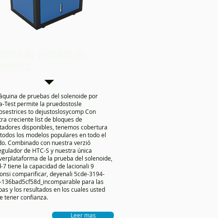
ortes de pruebas de
enoides
áquina de pruebas del solenoide por
-Test permite la pruedostosle
osestrices to dejustoslosycomp Con
ra creciente list de bloques de
tadores disponibles, tenemos cobertura
todos los modelos populares en todo el
o. Combinado con nuestra verzió
egulador de HTC-S y nuestra única
verplataforma de la prueba del solenoide,
-7 tiene la capacidad de lacionali 9
onsi comparificar, deyenali 5cde-3194-
-136bad5cf58d_incomparable para las
as y los resultados en los cuales usted
e tener confianza.
Leer mas