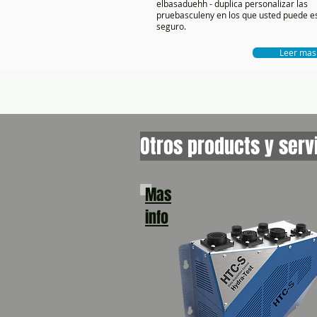
elbasaduehh - duplica personalizar las
pruebasculeny en los que usted puede e
seguro.
Leer mas
Otros products y serv
Mas
info