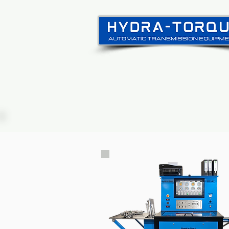
itthon
New Page