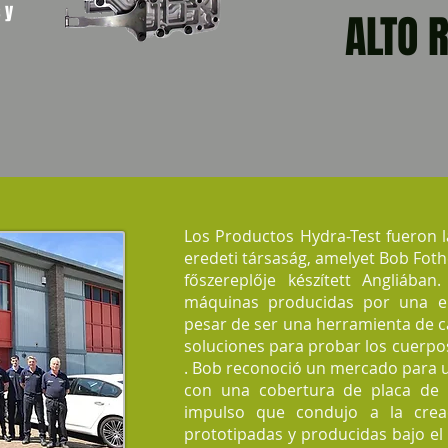
 y
ALTO 
Los Productos Hydra-Test fueron la
eredeti társaság, amelyet Bob Foth
főszereplője készített Angliában
máquinas producidas por una e
pesar de ser una herramienta de ca
soluciones para probar los cuerpo
. Bob reconoció un mercado para 
con una cobertura de placa de 
impulso que condujo a la crea
prototipadas y producidas bajo el