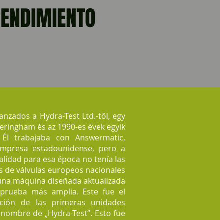
RENDIMIENTO
nzados a Hydra-Test Ltd.-től, egy
eringham és az 1990-es évek egyik
. Él trabajaba con Answermatic,
mpresa estadounidense, pero a
lidad para esa época no tenía las
s de válvulas europeos nacionales
una máquina diseñada aktualizada
prueba más amplia. Este fue el
ción de las primeras unidades
 nombre de „Hydra-Test”. Esto fue