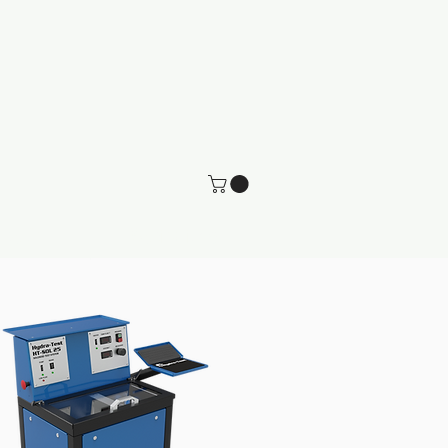
a velünk
Webináriumok