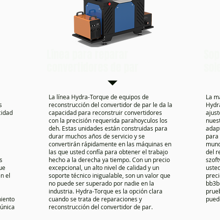
Línea para reparar
Sop
convertidores de par
sol
La línea Hydra-Torque de equipos de
La m
s
reconstrucción del convertidor de par le da la
Hydra
cidad
capacidad para reconstruir convertidores
ajust
con la precisión requerida parahoyculos los
nuest
deh. Estas unidades están construidas para
adap
durar muchos años de servicio y se
para 
convertirán rápidamente en las máquinas en
mund
las que usted confía para obtener el trabajo
del r
s
hecho a la derecha ya tiempo. Con un precio
szoft
ue
excepcional, un alto nivel de calidad y un
usted
n el
soporte técnico inigualable, son un valor que
preci
no puede ser superado por nadie en la
bb3b
industria. Hydra-Torque es la opción clara
prueb
miento
cuando se trata de reparaciones y
pued
 única
reconstrucción del convertidor de par.