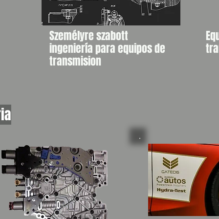
Személyre szabott
Equ
ingeniería para equipos de
tr
transmision
ria