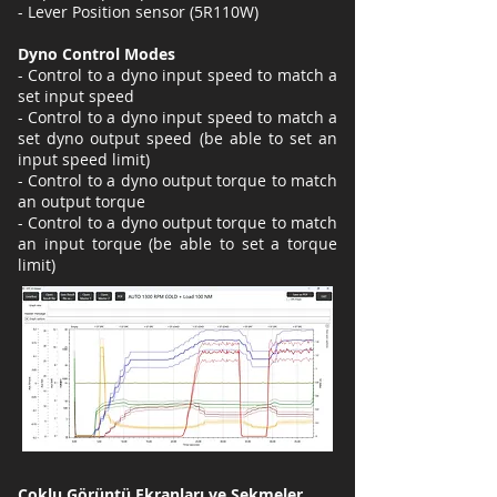
- Lever Position sensor (5R110W)
Dyno Control Modes
- Control to a dyno input speed to match a
set input speed
- Control to a dyno input speed to match a
set dyno output speed (be able to set an
input speed limit)
- Control to a dyno output torque to match
an output torque
- Control to a dyno output torque to match
an input torque (be able to set a torque
limit)
Çoklu Görüntü Ekranları ve Sekmeler