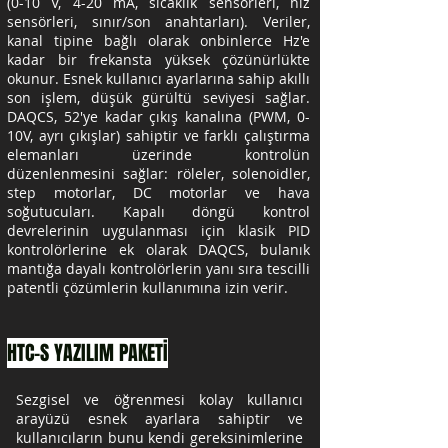
(0-10 V, 4-20 mA, sıcaklık sensörleri, hız
sensörleri, sınır/son anahtarları). Veriler,
kanal tipine bağlı olarak onbinlerce Hz'e
kadar bir frekansta yüksek çözünürlükte
okunur. Esnek kullanıcı ayarlarına sahip akıllı
son işlem, düşük gürültü seviyesi sağlar.
DAQCS, 52'ye kadar çıkış kanalına (PWM, 0-
10V, ayrı çıkışlar) sahiptir ve farklı çalıştırma
elemanları üzerinde kontrolün
düzenlenmesini sağlar: röleler, solenoidler,
step motorlar, DC motorlar ve hava
soğutucuları. Kapalı döngü kontrol
devrelerinin uygulanması için klasik PID
kontrolörlerine ek olarak DAQCS, bulanık
mantığa dayalı kontrolörlerin yanı sıra tescilli
patentli çözümlerin kullanımına izin verir.
HTC-S YAZILIM PAKETİ
Sezgisel ve öğrenmesi kolay kullanıcı
arayüzü esnek ayarlara sahiptir ve
kullanıcıların bunu kendi gereksinimlerine