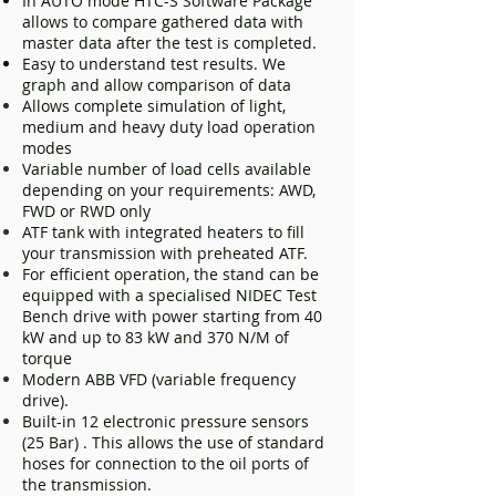
In AUTO mode HTC-S Software Package
allows to compare gathered data with
master data after the test is completed.
Easy to understand test results. We
graph and allow comparison of data
Allows complete simulation of light,
medium and heavy duty load operation
modes
Variable number of load cells available
depending on your requirements: AWD,
FWD or RWD only
ATF tank with integrated heaters to fill
your transmission with preheated ATF.
For efficient operation, the stand can be
equipped with a specialised NIDEC Test
Bench drive with power starting from 40
kW and up to 83 kW and 370 N/M of
torque
Modern ABB VFD (variable frequency
drive).
Built-in 12 electronic pressure sensors
(25 Bar) . This allows the use of standard
hoses for connection to the oil ports of
the transmission.