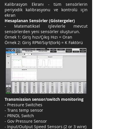
Kalibrasyon Ekranı - tüm sensörlerin
periyodik kalibrasyonu ve kontrolü için
ekran
Hesaplanan Sensörler (Göstergeler)
- Matematiksel işlevlerle mevcut
sensörlerden yeni sensörler oluşturun.
Örnek 1: Giriş hızı/Çıkış Hızı = Oran
Örnek 2: Giriş RPM/Sqrt(tork) = K Faktörü
Transmission sensor/switch monitoring
- Pressure Switches
- Trans temp sensor
- PRNDL Switch
- Gov Pressure Sensor
- Input/Output Speed Sensors (2 or 3 wire)