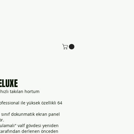
ın
Web seminerleri
ELUXE
 hızlı takılan hortum
essional ile yüksek özellikli 64
l sınıf dokunmatik ekran panel
ör.
ulamalı" valf gövdesi yeniden
 tarafından derlenen önceden