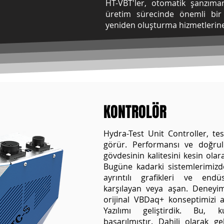
HT-VBT'ler, otomatik şanzım
üretim sürecinde önemli bir
yeniden oluşturma hizmetlerine
KONTROLÖR
Hydra-Test Unit Controller, tes
görür. Performansı ve doğrulu
gövdesinin kalitesini kesin ola
Bugüne kadarki sistemlerimizd
ayrıntılı grafikleri ve endüs
karşılayan veya aşan. Deneyim
orijinal VBDaq+ konseptimizi
Yazılımı geliştirdik. Bu, k
başarılmıştır. Dahili olarak geli