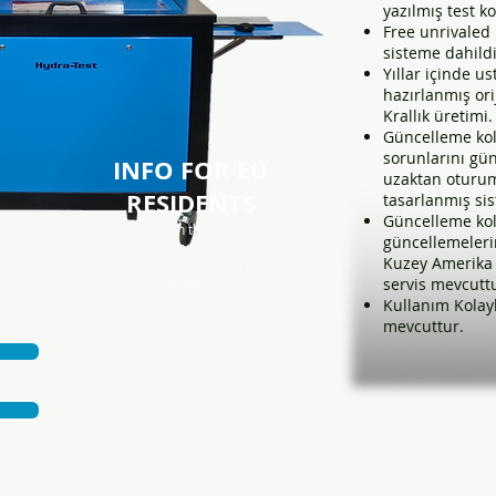
yazılmış test k
Free unrivaled
sisteme dahildi
Yıllar içinde us
hazırlanmış orij
Krallık üretimi.
Güncelleme kola
sorunlarını gü
INFO FOR EU
uzaktan oturum
RESIDENTS
tasarlanmış sis
Güncelleme kol
Available in the EU with 0
güncellemeleri
VAT and custom duties
Kuzey Amerika 
payed. Disp
atched from
Lithuania
servis mevcutt
Kullanım Kolayl
mevcuttur.