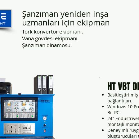
Şanzıman yeniden inşa
uzmanları için ekipman
Tork konvertör ekipmanı.
Vana gövdesi ekipmanı.
Şanzıman dinamosu.
Hakkımızda
Teçhizat
Bize Ulaş
HT VBT D
Basitleştirilmiş
bağlantıları.
Windows 10 Prof
Bit PC.
24" Endüstriye
montajlı monit
Deneyimli "uyg
oluşturucuları