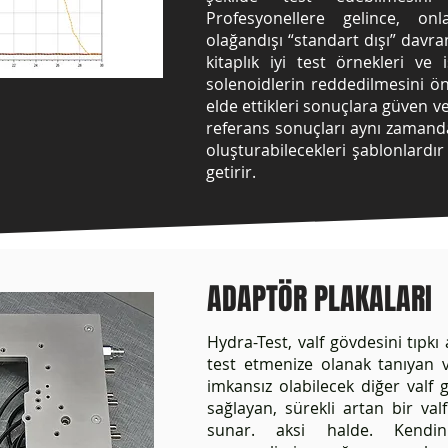
Profesyonellere gelince, onl
olağandışı “standart dışı” davran
kitaplık iyi test örnekleri ve is
solenoidlerin reddedilmesini ön
elde ettikleri sonuçlara güven ve
referans sonuçları aynı zamanda k
oluşturabilecekleri şablonlardır
getirir.
ADAPTÖR PLAKALARI
Hydra-Test, valf gövdesini tıpkı 
test etmenize olanak tanıyan ve
imkansız olabilecek diğer valf 
sağlayan, sürekli artan bir val
sunar. aksi halde. Kendin