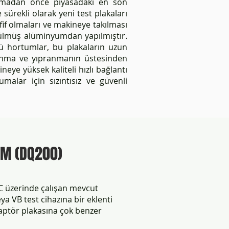
şmadan önce piyasadaki en son
sürekli olarak yeni test plakaları
afif olmaları ve makineye takılması
tülmüş alüminyumdan yapılmıştır.
ülü hortumlar, bu plakaların uzun
şınma ve yıpranmanın üstesinden
neye yüksek kaliteli hızlı bağlantı
malar için sızıntısız ve güvenli
0AM (DQ200)
TC üzerinde çalışan mevcut
ya VB test cihazına bir eklenti
daptör plakasına çok benzer