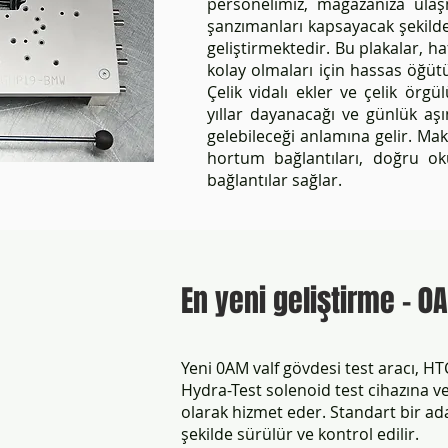
personelimiz, mağazanıza ula
şanzımanları kapsayacak şekilde 
geliştirmektedir. Bu plakalar, h
kolay olmaları için hassas öğü
Çelik vidalı ekler ve çelik örg
yıllar dayanacağı ve günlük a
gelebileceği anlamına gelir. Maki
hortum bağlantıları, doğru oku
bağlantılar sağlar.
En yeni geliştirme - 
Yeni 0AM valf gövdesi test aracı, H
Hydra-Test solenoid test cihazına ve
olarak hizmet eder. Standart bir a
şekilde sürülür ve kontrol edilir.