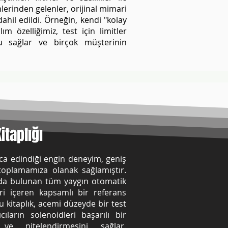
mlerinden gelenler, orijinal mimari
hil edildi. Örneğin, kendi "kolay
lım özelliğimiz, test için limitler
u sağlar ve birçok müşterinin
itaplığı
nca edindiği engin deneyim, geniş
 toplamamıza olanak sağlamıştır.
da bulunan tüm yaygın otomatik
ri içeren kapsamlı bir referans
u kitaplık, acemi düzeyde bir test
ıların solenoidleri başarılı bir
ve nitelendirmesini sağlar.