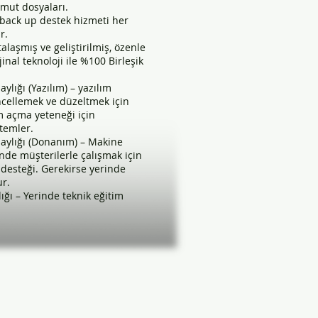
omut dosyaları.
 back up destek hizmeti her
r.
talaşmış ve geliştirilmiş, özenle
inal teknoloji ile %100 Birleşik
ylığı (Yazılım) – yazılım
ncellemek ve düzeltmek için
 açma yeteneği için
temler.
aylığı (Donanım) – Makine
nde müşterilerle çalışmak için
desteği. Gerekirse yerinde
ur.
ığı – Yerinde teknik eğitim