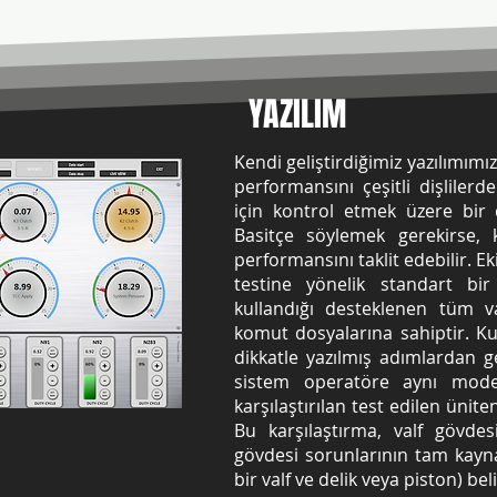
YAZILIM
Kendi geliştirdiğimiz yazılımımız
performansını çeşitli dişliler
için kontrol etmek üzere bir 
Basitçe söylemek gerekirse, 
performansını taklit edebilir. E
testine yönelik standart bir 
kullandığı desteklenen tüm va
komut dosyalarına sahiptir. Kul
dikkatle yazılmış adımlardan g
sistem operatöre aynı modeli
karşılaştırılan test edilen ünit
Bu karşılaştırma, valf gövdesi
gövdesi sorunlarının tam kayna
bir valf ve delik veya piston) b