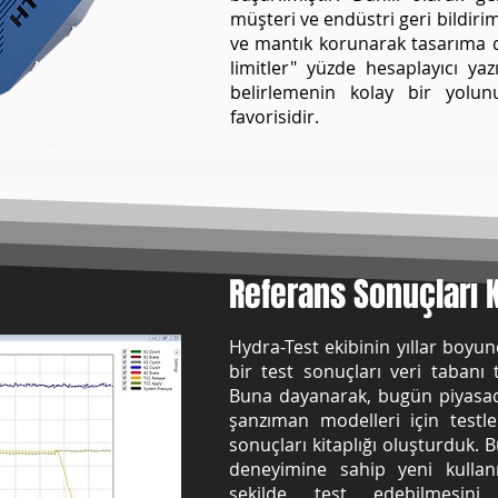
müşteri ve endüstri geri bildiri
ve mantık korunarak tasarıma da
limitler" yüzde hesaplayıcı yazı
belirlemenin kolay bir yolun
favorisidir.
Referans Sonuçları K
Hydra-Test ekibinin yıllar boyu
bir test sonuçları veri tabanı
Buna dayanarak, bugün piyasa
şanzıman modelleri için testle
sonuçları kitaplığı oluşturduk. B
deneyimine sahip yeni kullanıc
şekilde test edebilmesini 