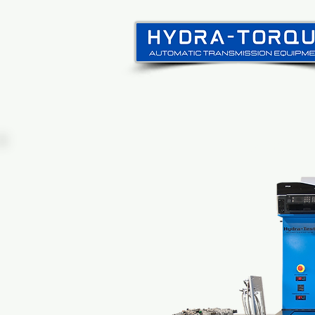
Ev
New Page