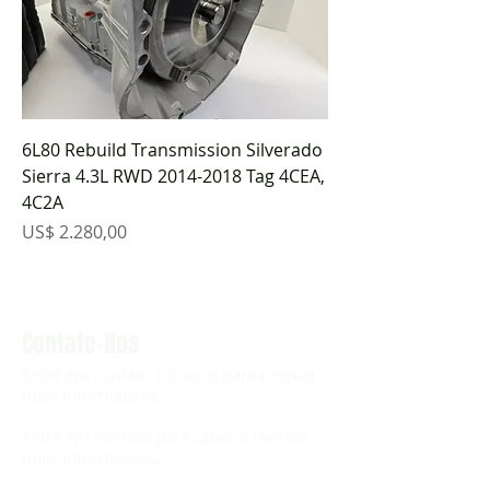
6L80 Rebuild Transmission Silverado
Sierra 4.3L RWD 2014-2018 Tag 4CEA,
4C2A
Preço
US$ 2.280,00
Contate-Nos
Entre em contato conosco para receber
mais informações.
Entre em contato para saber e receber
mais informações.