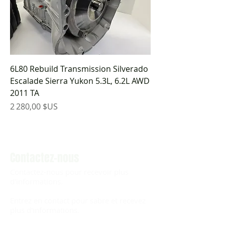
6L80 Rebuild Transmission Silverado
Escalade Sierra Yukon 5.3L, 6.2L AWD
2011 TA
Prix
2 280,00 $US
Contactez-nous
Contactez-nous pour recevoir plus
d'informations.
Entrez en contact pour sabre et recevez
plus d'informations.