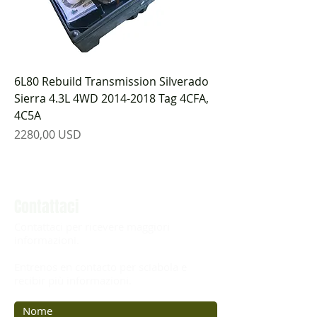
6L80 Rebuild Transmission Silverado
Sierra 4.3L 4WD 2014-2018 Tag 4CFA,
4C5A
Prezzo
2280,00 USD
Contattaci
Contattaci per ricevere maggiori
informazioni.
Entrenos en contacto per sciabola e
recibir più informazioni.