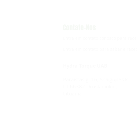
Contate-Nos
Entre em contato conosco para rece
Entre em contato para saber e rece
Hydra Torque UAB
Paraístas g. 16, Snaigupės k.,
LT-66382 Druskininkai,
Lituânia