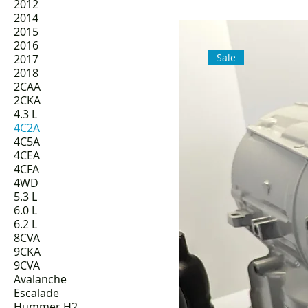
2012
2014
2015
2016
Sale
2017
2018
2CAA
2CKA
4.3 L
4C2A
4C5A
4CEA
4CFA
4WD
5.3 L
6.0 L
6.2 L
8CVA
9CKA
9CVA
Avalanche
Escalade
Hummer H2