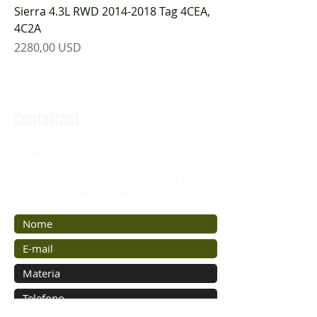
Sierra 4.3L RWD 2014-2018 Tag 4CEA,
4C2A
Prezzo
2280,00 USD
Contattaci
Contattaci per ricevere maggiori
informazioni.
Entrenos en contacto per sciabola e
recibir più informazioni.