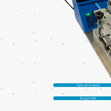
Fiyat için arayınız
Broşür indir