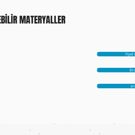
EBİLİR MATERYALLER
Fiyat 
Bro
ar