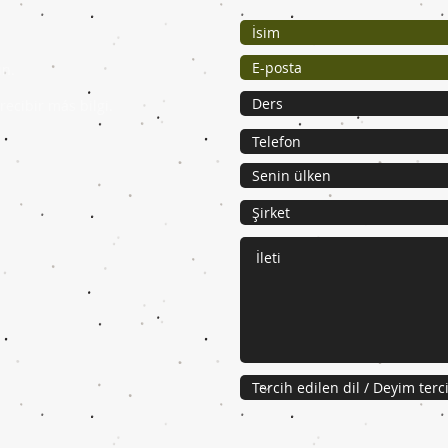
ın.
ecibir más bilgi.