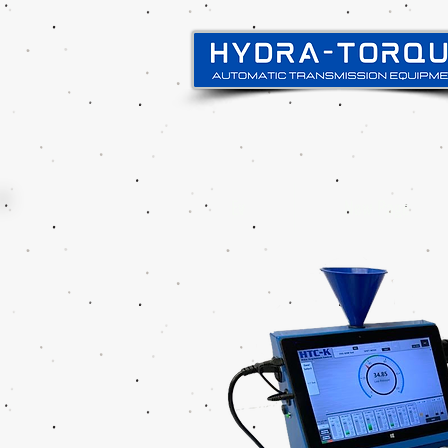
Ev
New Page