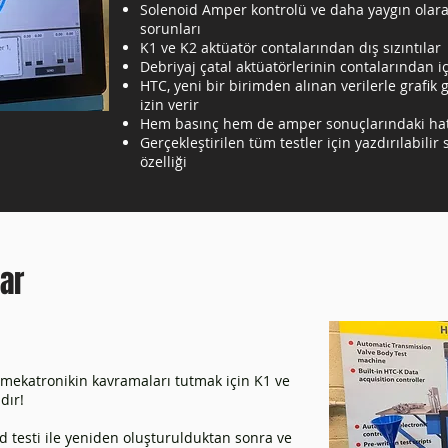
Solenoid Amper kontrolü ve daha yaygın olara
sorunları
K1 ve K2 aktüatör contalarından dış sızıntılar
Debriyaj çatal aktüatörlerinin contalarından iç 
HTC, yeni bir birimden alınan verilerle grafik
izin verir
Hem basınç hem de amper sonuçlarındaki hat
Gerçekleştirilen tüm testler için yazdırılabili
özelliği
ar
 mekatronikin kavramaları tutmak için K1 ve
dır!
d testi ile yeniden oluşturulduktan sonra ve