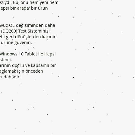
eziydi. Bu, onu hem yeni hem
epsi bir arada' bir ürün
r avuç OE değişiminden daha
(DQ200) Test Sisteminizi
etli geri dönüşlerden kaçının
 ürüne güvenin.
 Windows 10 Tablet ile Hepsi
istemi.
rının doğru ve kapsamlı bir
sağlamak için önceden
ı dahildir.