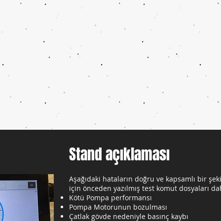
Stand açıklaması
Aşağıdaki hataların doğru ve kapsamlı bir şek
için önceden yazılmış test komut dosyaları dah
Kötü Pompa performansı
Pompa Motorunun bozulması
Çatlak gövde nedeniyle basınç kaybı