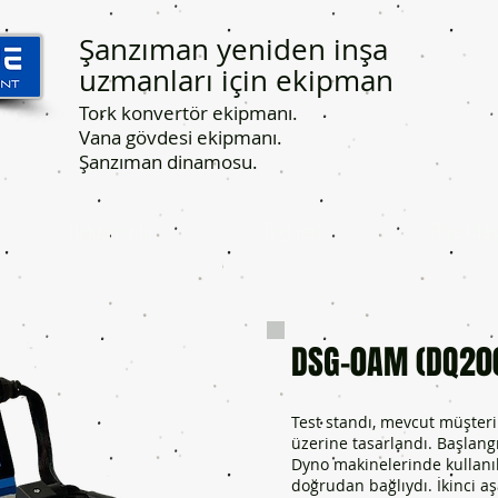
Şanzıman yeniden inşa
uzmanları için ekipman
Tork konvertör ekipmanı.
Vana gövdesi ekipmanı.
Şanzıman dinamosu.
Hakkımızda
Teçhizat
Bize Ulaş
DSG-0AM (DQ200
Test standı, mevcut müşter
üzerine tasarlandı. Başlangı
Dyno makinelerinde kullanı
doğrudan bağlıydı. İkinci a