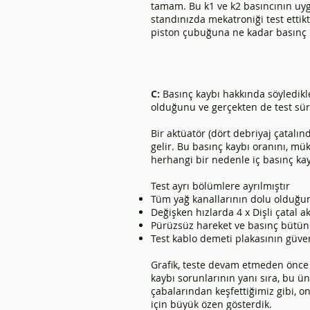
tamam. Bu k1 ve k2 basıncının uyg
standınızda mekatroniği test ettik
piston çubuğuna ne kadar basınç u
C:
Basınç kaybı hakkında söyledikle
olduğunu ve gerçekten de test süre
Bir aktüatör (dört debriyaj çatalı
gelir. Bu basınç kaybı oranını, mü
herhangi bir nedenle iç basınç kayı
Test ayrı bölümlere ayrılmıştır
Tüm yağ kanallarının dolu olduğu
Değişken hızlarda 4 x Dişli çatal a
Pürüzsüz hareket ve basınç bütünl
Test kablo demeti plakasının güve
Grafik, teste devam etmeden önce 
kaybı sorunlarının yanı sıra, bu 
çabalarından keşfettiğimiz gibi, 
için büyük özen gösterdik.