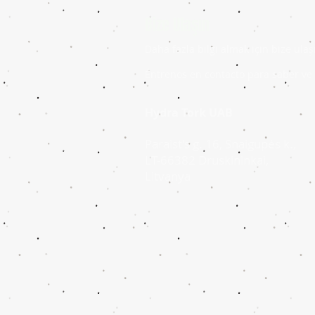
Bize Ulaşın
Daha fazla bilgi almak için bize ulaş
Éntrenos en contacto para saber ve r
Hydra Tork UAB
Paraist's g. 16, Snaigupės k.,
LT-66382 Druskininkai,
Litvanya