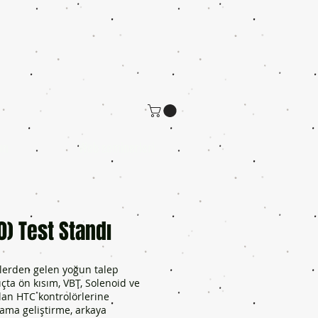
ın
Web seminerleri
) Test Standı
ilerden gelen yoğun talep
çta ön kısım, VBT, Solenoid ve
lan HTC kontrolörlerine
şama geliştirme, arkaya