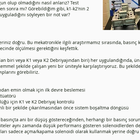
un olup olmadığını nasıl anlarız? Test
ten sonra mı? Görebildiğim gibi, k1-k2'nin 2
yguladığını söyleyen bir not var?
riniz doğru. Bu mekatronikle ilgili araştırmamız sırasında, basınç 
cinde ölçülmesi gerektiğini keşfettik.
ndan biri veya K1 veya K2 Debriyajından biri) her uygulandığında, ü
kemmel şekilde çalışan yeni bir üniteyle karşılaştırıyoruz. Bu şekil
plarını görebiliriz.
ndan emin olmak için ilk devre beslemesi
ktüatörü
üğü için K1 ve K2 Debriyaj kontrolü
nli bir şekilde çıkarılmasından önce sistem boşaltma döngüsü
basınçta ani bir düşüş göstereceğinden, herhangi bir basınç sorunu 
üniteler aynı zamanda düşük performans gösteren solenoidlerden de
onları sadece açma/kapama solenoidi olarak kullanmak yerine doğr