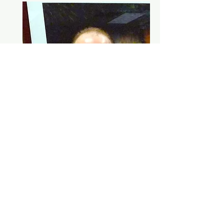
Garrett Herning - Jefe de Hydra-Test USA
Contattaci
Contattaci per ricevere maggiori