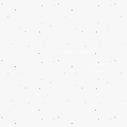
Contate-Nos
Entre em contato conosco para rece
Entre em contato para saber e rece
Hydra Torque UAB
Paraístas g. 16, Snaigupės k.,
LT-66382 Druskininkai,
Lituânia