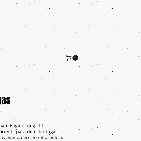
tate-Nos
Webinars
gas
gham Engineering Ltd
ciente para detectar fugas
as usando presión hidráulica.