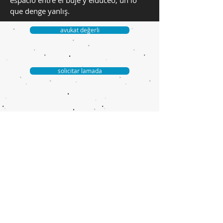
que denge yanlış.
avukat değerli
solicitar lamada
Bize Ulaşın
Daha fazla bilgi almak için bize ulaşın.
Éntrenos en contacto para saber ve
recibir más bilgi.